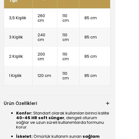
Tipi
260
110
3,5 Kişilik
85 cm
cm
cm
240
110
3 Kişilik
85 cm
cm
cm
200
110
2 Kişilik
85 cm
cm
cm
110
1 Kişilik
120 cm
85 cm
cm
Ürün Özellikleri
Konfor:
Standart olarak kullanılan birinci kalite
40-45 HR soft sünger
, dengeli oturum
sağlar ve uzun süreli kullanımlarda formunu
korur.
İskelet:
Ömürlük kullanım sunan
sağlam