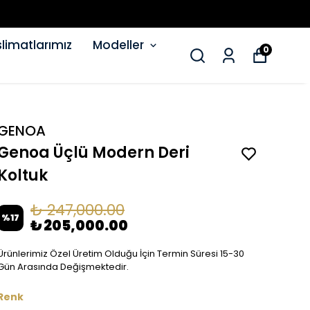
limatlarımız
Modeller
0
GENOA
Genoa Üçlü Modern Deri
Koltuk
₺ 247,000.00
%
17
₺ 205,000.00
Ürünlerimiz Özel Üretim Olduğu İçin Termin Süresi 15-30
Gün Arasında Değişmektedir.
Renk