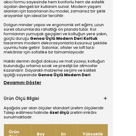
akıcı formu sayesinde hem konforlu hem de estetik
açıdan dengeli bir kullanım sunar. Modern yaşam
alanları için tasarlanan bu model, zamansız bir şıklık
arayanlar için ideal bir tercihtir.
Dolgun minder yapısı ve ergonomik sırt eğimi, uzun
süreli oturumlarda rahatlığı ön planda tutar. Kol
formlarının yumuşak geçişleri ve koltuğun yere yakın,
güçlü duruşu
Genoa Üçlü Modern Deri Koltuk
tasarımını modern dekorasyonlarla kusursuz şekilde
uyumlu hale getirir. Salonlar, ofisler ve loft tarzı
mekânlar için sofistike bir tamamlayıcıdır.
Hakiki derinin doğal dokusu ve mat yüzeyi, koltuğun
bulunduğu ortama sıcak ve prestijli bir atmosfer
kazandırır. Dayanıklı malzeme seçimi ve kaliteli
işçiliği sayesinde
Genoa Üçlü Modern Deri
Devamını Göster
Ürün Ölçü Bilgisi
Aşağıda yer alan ölçüler standart üretim ölçüleridir.
Talep edilmesi halinde
özel ölçü
üretim imkânı
sunulmaktadır.
Ürün
Boy
En
Yükseklik