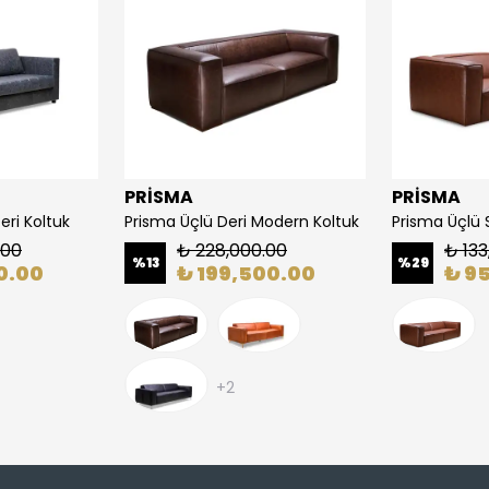
PRİSMA
PRİSMA
eri Koltuk
Prisma Üçlü Deri Modern Koltuk
.00
₺ 228,000.00
₺ 133
%
13
%
29
0.00
₺ 199,500.00
₺ 9
+2