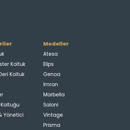
iler
Modeller
uk
Atesa
ster Koltuk
Elips
eri Koltuk
Genoa
İmran
er
Marbella
s Koltuğu
Saloni
 Yönetici
Vintage
Prisma