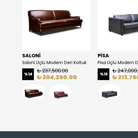
SALONİ
PİSA
Carmen Üçlü Deri Modern Koltuk
Saloni Üçlü Modern Deri Koltuk
Pisa Üçlü Modern D
₺ 237,500.00
₺ 247,000
%
14
%
13
0
₺ 204,250.00
₺ 213,75