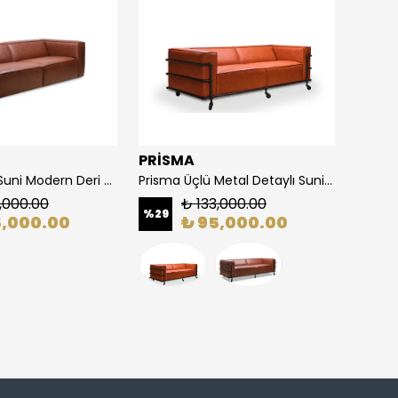
PRİSMA
STAN
Prisma Üçlü Suni Modern Deri Koltuk
Prisma Üçlü Metal Detaylı Suni Deri Modern Koltuk
,000.00
₺ 133,000.00
%
29
%
25
5,000.00
₺ 95,000.00