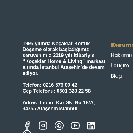
1995 yılında Koçaklar Koltuk
Kurum
Döşeme olarak başladığımız
Hakkımı
serüvenimiz 2019 yılı itibariyle
“Koçaklar Home & Living” markası
İletişim
altında İstanbul Ataşehir’de devam
ediyor.
Blog
Telefon:
0216 576 00 42
Cep Telefonu:
0501 328 22 58
Adres:
İnönü, Kar Sk. No:18/A,
34755 Ataşehir/İstanbul