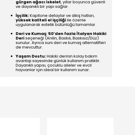
gürgen ağacı iskelet
, yıllar boyunca güvenli
ve dayanıklı bir yapı sağlar.
İşçilik:
Kapitone detaylar ve dikiş hatları,
yüksek kaliteli el işçiliği
ile özenle
uygulanarak estetik bütünlüğü tamamlar.
Deri ve Kumaş:
50’den fazla İtalyan Hakiki
Deri
seçeneği (Anilin, Baskılı, Baskısız/Düz)
sunulur. Ayrıca suni deri ve kumaş alternatifleri
de mevcuttur.
Yaşam Dostu:
Hakiki derinin kolay bakım
avantajı sayesinde günlük kullanım pratiktir.
Dayanıklı yapısı, çocuklu aileler ve evcil
hayvanlar için ideal bir kullanım sunar.