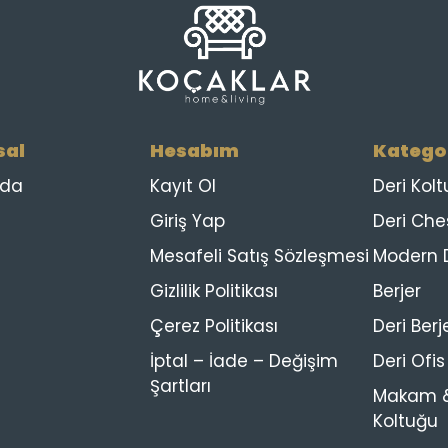
sal
Hesabım
Kategor
zda
Kayıt Ol
Deri Kolt
Giriş Yap
Deri Che
Mesafeli Satış Sözleşmesi
Modern D
Gizlilik Politikası
Berjer
Çerez Politikası
Deri Berj
İptal – İade – Değişim
Deri Ofi
Şartları
Makam &
Koltuğu