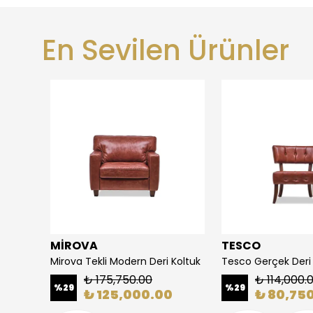
En Sevilen Ürünler
MİROVA
TESCO
Mirova Tekli Modern Deri Koltuk
Tesco Gerçek Deri 
₺ 175,750.00
₺ 114,000.
%
29
%
29
₺ 125,000.00
₺ 80,75