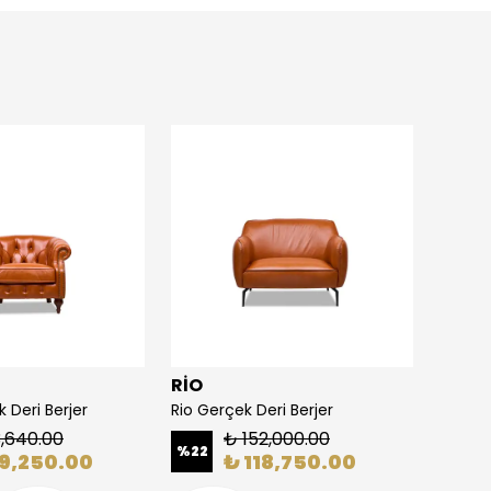
RİO
SALO
 Deri Berjer
Rio Gerçek Deri Berjer
Saloni
3,640.00
₺ 152,000.00
%
22
%
28
09,250.00
₺ 118,750.00