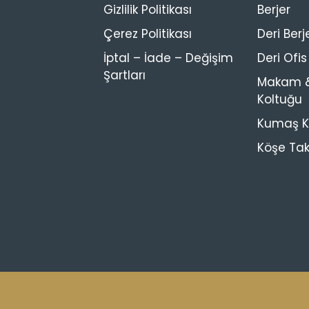
Gizlilik Politikası
Berjer
Çerez Politikası
Deri Berj
İptal – İade – Değişim
Deri Ofi
Şartları
Makam &
Koltuğu
Kumaş Ko
Köşe Tak