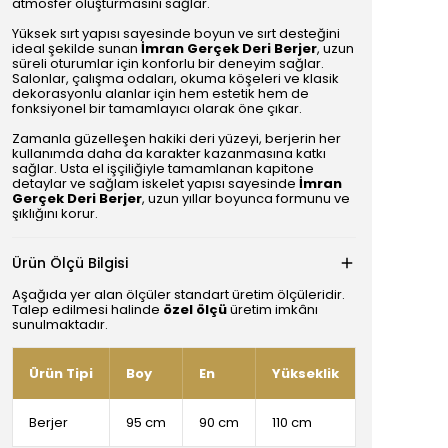
atmosfer oluşturmasını sağlar.
Yüksek sırt yapısı sayesinde boyun ve sırt desteğini
ideal şekilde sunan
İmran Gerçek Deri Berjer
, uzun
süreli oturumlar için konforlu bir deneyim sağlar.
Salonlar, çalışma odaları, okuma köşeleri ve klasik
dekorasyonlu alanlar için hem estetik hem de
fonksiyonel bir tamamlayıcı olarak öne çıkar.
Zamanla güzelleşen hakiki deri yüzeyi, berjerin her
kullanımda daha da karakter kazanmasına katkı
sağlar. Usta el işçiliğiyle tamamlanan kapitone
detaylar ve sağlam iskelet yapısı sayesinde
İmran
Gerçek Deri Berjer
, uzun yıllar boyunca formunu ve
şıklığını korur.
Ürün Ölçü Bilgisi
Aşağıda yer alan ölçüler standart üretim ölçüleridir.
Talep edilmesi halinde
özel ölçü
üretim imkânı
sunulmaktadır.
Ürün Tipi
Boy
En
Yükseklik
Berjer
95 cm
90 cm
110 cm