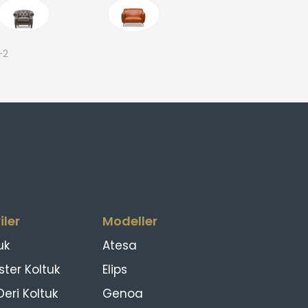
+2
iler
Modeller
uk
Atesa
ster Koltuk
Elips
eri Koltuk
Genoa