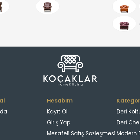
al
Hesabım
Kategor
zda
Kayıt Ol
Deri Kolt
Giriş Yap
Deri Che
Mesafeli Satış Sözleşmesi
Modern D