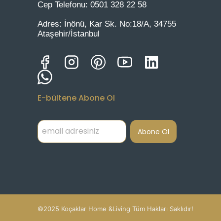
Cep Telefonu:
0501 328 22 58
Adres:
İnönü, Kar Sk. No:18/A, 34755
Ataşehir/İstanbul
E-bültene Abone Ol
Abone Ol
©2025 Koçaklar Home &Living Tüm Hakları Saklıdır!