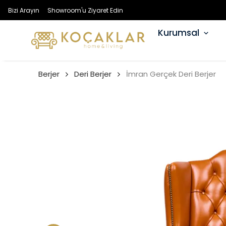
Bizi Arayın
Showroom'u Ziyaret Edin
Kurumsal
Berjer
Deri Berjer
İmran Gerçek Deri Berjer