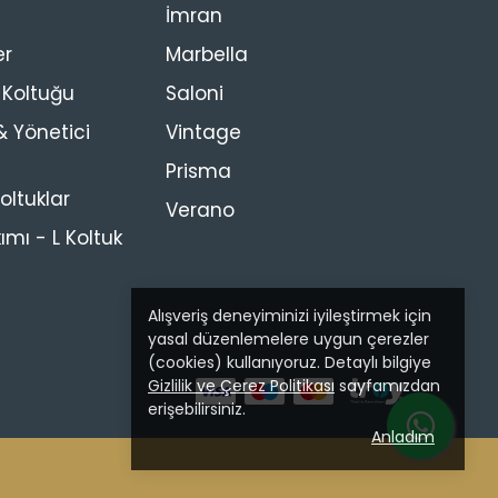
İmran
er
Marbella
s Koltuğu
Saloni
 Yönetici
Vintage
Prisma
ltuklar
Verano
ımı - L Koltuk
Alışveriş deneyiminizi iyileştirmek için
yasal düzenlemelere uygun çerezler
(cookies) kullanıyoruz. Detaylı bilgiye
Gizlilik ve Çerez Politikası
sayfamızdan
erişebilirsiniz.
Anladım