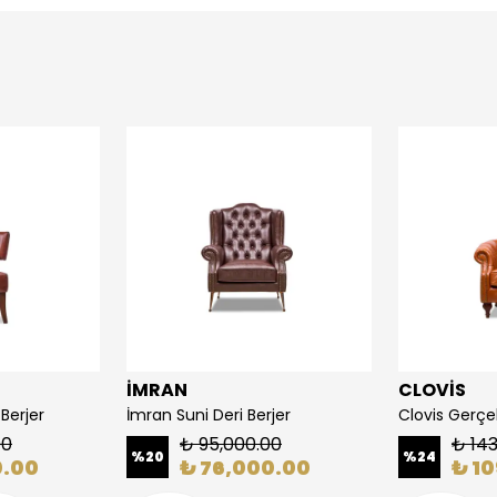
İMRAN
CLOVİS
Berjer
İmran Suni Deri Berjer
Clovis Gerçek
00
₺ 95,000.00
₺ 14
%
20
%
24
0.00
₺ 76,000.00
₺ 1