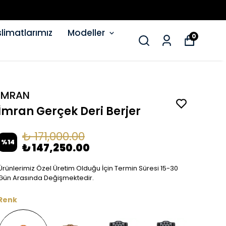
limatlarımız
Modeller
0
İMRAN
İmran Gerçek Deri Berjer
₺ 171,000.00
%
14
₺ 147,250.00
Ürünlerimiz Özel Üretim Olduğu İçin Termin Süresi 15-30
Gün Arasında Değişmektedir.
Renk