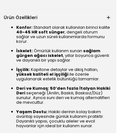
Ürün Özellikleri
Konfor:
Standart olarak kullanılan birinci kalite
40-45 HR soft sünger
, dengeli oturum
sağlar ve uzun süreli kullanımlarda formunu
korur.
İskelet:
Ömürlük kullanım sunan
sağlam
gürgen ağacı iskelet
, yıllar boyunca güvenli
ve dayanıklı bir yapı sağlar.
İşçilik:
Kapitone detaylar ve dikiş hatları,
yüksek kaliteli el işçiliği
ile özenle
uygulanarak estetik bütünlüğü tamamlar.
Deri ve Kumaş:
50’den fazla İtalyan Hakiki
Deri
seçeneği (Anilin, Baskılı, Baskısız/Düz)
sunulur. Ayrıca suni deri ve kumaş alternatifleri
de mevcuttur.
Yaşam Dostu:
Hakiki derinin kolay bakım
avantajı sayesinde günlük kullanım pratiktir.
Dayanıklı yapısı, çocuklu aileler ve evcil
hayvanlar için ideal bir kullanım sunar.