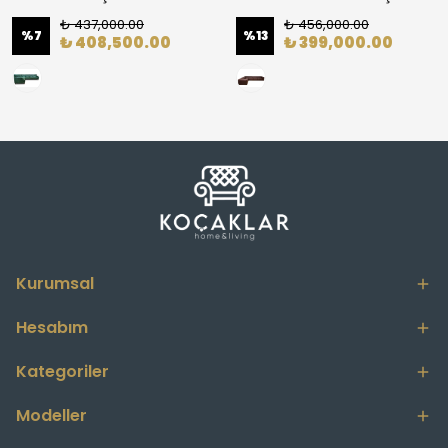
₺ 437,000.00
₺ 456,000.00
%
7
%
13
₺ 408,500.00
₺ 399,000.00
Kurumsal
Hesabım
Kategoriler
Modeller