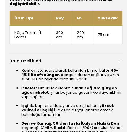
değiştirilebilir.
Ürün Tipi
Boy
En
Yükseklik
Köşe Takımı (L
300
200
75 cm
Form)
cm
cm
Ürün Özellikleri
Konfor:
Standart olarak kullanılan birinci kalite
40-
45 HR soft sünger
, dengeli oturum sağlar ve uzun
süreli kullanımlarda formunu korur.
İskelet:
Ömürlük kullanım sunan
sağlam gürgen
ağacı iskelet
, yıllar boyunca güvenli ve dayanıklı bir
yapı sağlar.
İşçilik:
Kapitone detaylar ve dikiş hatları,
yüksek
kaliteli el işçiliği
ile özenle uygulanarak estetik
bütünlüğü tamamlar.
Deri ve Kumaş:
50’den fazla İtalyan Hakiki Deri
seçeneği (Anilin, Baskılı, Baskısız/Düz) sunulur. Ayrıca