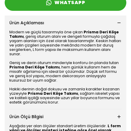
WHATSAPP
Ürün Açıklaması
Modern ve güçlü tasarımıyla öne çıkan
Prisma Deri Köşe
Takımı
, geniş oturum alanı ve dengeli formuyla çağdaş
yaşam alanları için özel olarak tasarlanmıştır. Keskin hatları
ve yalın çizgileri sayesinde mekânda modern bir duruş
sergilerken, L form yapısı ile maksimum kullanım alanı
sunar.
Geniş ve derin oturum minderiyle konforu ön planda tutan
Prisma Deri Köşe Takımı
, hem günlük kullanım hem de
misafir ağırlama için ideal bir çözümdür. Düşük sırt formu
ve geniş kol yapısı, modern dekorasyon anlayışıyla
kusursuz bir uyum sağlar.
Hakiki derinin doğal dokusu ve zamanla karakter kazanan
yüzeyiyle
Prisma Deri Köşe Takımı
, sağlam iskelet yapısı
ve kaliteli işçiliği sayesinde uzun yıllar boyunca formunu ve
estetik görünümünü korur.
Ürün Ölçü Bilgisi
Aşağıda yer alan ölçüler standart üretim ölçüleridir.
L form
yönü ve ölçüler müşteri isteğine göre özel olarak