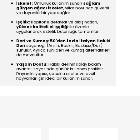
İskelet:
Ömürlük kullanım sunan
sağlam
gürgen ağacı iskelet
, yıllar boyunca güvenli
ve dayanıklı bir yapı sağlar.
İşçilik:
Kapitone detaylar ve dikiş hatları,
yüksek kaliteli el işçiliği
ile özenle
uygulanarak estetik bütünlüğü tamamlar.
Deri ve Kumaş:
50’den fazla İtalyan Hakiki
Deri
seçeneği (Anilin, Baskılı, Baskısız/Düz)
sunulur. Ayrıca suni deri ve kumaş alternatifleri
de mevcuttur.
Yaşam Dostu:
Hakiki derinin kolay bakım
avantajı sayesinde günlük kullanım pratiktir.
Dayanıklı yapısı, çocuklu aileler ve evcil
hayvanlar için ideal bir kullanım sunar.