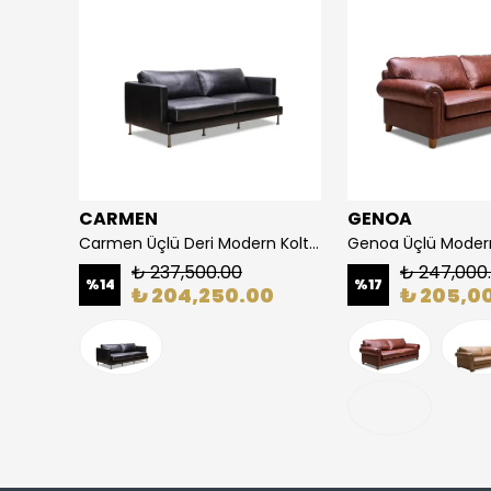
CARMEN
GENOA
Prisma Üçlü Metal Detaylı Suni Deri Modern Koltuk
Carmen Üçlü Deri Modern Koltuk
Genoa Üçlü Modern
₺ 237,500.00
₺ 247,000
%
14
%
17
₺ 204,250.00
₺ 205,0