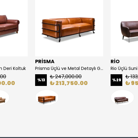
PRİSMA
RİO
 Deri Koltuk
Prisma Üçlü ve Metal Detaylı Gerçek Deri Modern Koltuk
.00
₺ 247,000.00
₺ 133
%
13
%
29
00.00
₺ 213,750.00
₺ 9