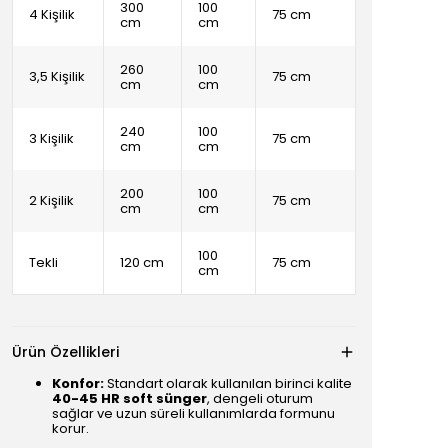
300
100
4 Kişilik
75 cm
cm
cm
260
100
3,5 Kişilik
75 cm
cm
cm
240
100
3 Kişilik
75 cm
cm
cm
200
100
2 Kişilik
75 cm
cm
cm
100
Tekli
120 cm
75 cm
cm
Ürün Özellikleri
Konfor:
Standart olarak kullanılan birinci kalite
40-45 HR soft sünger
, dengeli oturum
sağlar ve uzun süreli kullanımlarda formunu
korur.