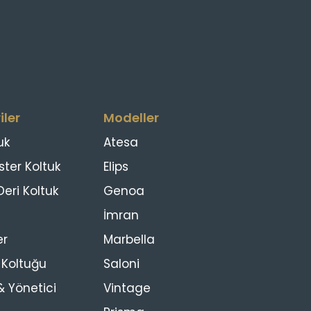
iler
Modeller
uk
Atesa
ster Koltuk
Elips
eri Koltuk
Genoa
İmran
er
Marbella
s Koltuğu
Saloni
 Yönetici
Vintage