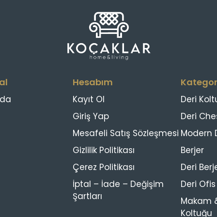
al
Hesabım
Kategor
zda
Kayıt Ol
Deri Kolt
Giriş Yap
Deri Che
Mesafeli Satış Sözleşmesi
Modern D
Gizlilik Politikası
Berjer
Çerez Politikası
Deri Berj
İptal – İade – Değişim
Deri Ofi
Şartları
Makam &
Koltuğu