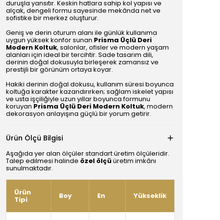
duruşla yansıtır. Keskin hatlara sahip kol yapısı ve
alçak, dengeli formu sayesinde mekânda net ve
sofistike bir merkez oluşturur.
Geniş ve derin oturum alanı ile günlük kullanıma
uygun yüksek konfor sunan
Prisma Üçlü Deri
Modern Koltuk
, salonlar, ofisler ve modern yaşam
alanları için ideal bir tercihtir. Sade tasarım dili,
derinin doğal dokusuyla birleşerek zamansız ve
prestijli bir görünüm ortaya koyar.
Hakiki derinin doğal dokusu, kullanım süresi boyunca
koltuğa karakter kazandırırken; sağlam iskelet yapısı
ve usta işçiliğiyle uzun yıllar boyunca formunu
koruyan
Prisma Üçlü Deri Modern Koltuk
, modern
dekorasyon anlayışına güçlü bir yorum getirir.
Ürün Ölçü Bilgisi
Aşağıda yer alan ölçüler standart üretim ölçüleridir.
Talep edilmesi halinde
özel ölçü
üretim imkânı
sunulmaktadır.
Ürün
Boy
En
Yükseklik
Tipi