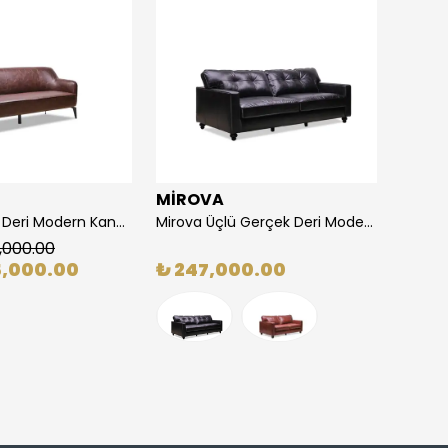
MİROVA
GEN
Rio Üçlü Suni Deri Modern Kanepe
Mirova Üçlü Gerçek Deri Modern Koltuk
Genoa 
,000.00
%
16
5,000.00
₺ 247,000.00