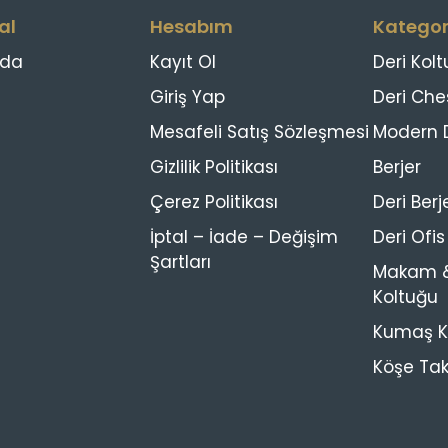
al
Hesabım
Kategor
zda
Kayıt Ol
Deri Kolt
Giriş Yap
Deri Che
Mesafeli Satış Sözleşmesi
Modern D
Gizlilik Politikası
Berjer
Çerez Politikası
Deri Berj
İptal – İade – Değişim
Deri Ofi
Şartları
Makam &
Koltuğu
Kumaş Ko
Köşe Tak