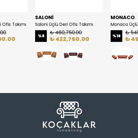
SALONİ
MONACO
 Ofis Takımı
Saloni Üçlü Deri Ofis Takımı
Monaco Üçlü 
.00
₺ 460,750.00
₺ 54
%
8
%
16
00.00
₺ 422,750.00
₺ 4