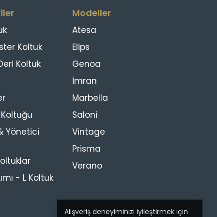
iler
Modeller
uk
Atesa
ster Koltuk
Elips
eri Koltuk
Genoa
İmran
er
Marbella
s Koltuğu
Saloni
 Yönetici
Vintage
Prisma
ltuklar
Verano
ımı - L Koltuk
Alışveriş deneyiminizi iyileştirmek için