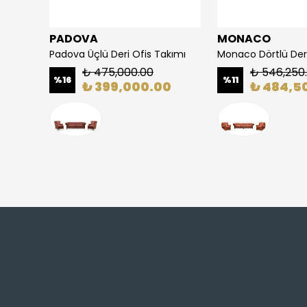
PADOVA
MONACO
Atesa Üçlü Gerçek Deri Ofis Takımı
Padova Üçlü Deri Ofis Takımı
Monaco Dörtlü Deri
₺ 475,000.00
₺ 546,250
%
16
%
11
0
₺ 399,000.00
₺ 484,5