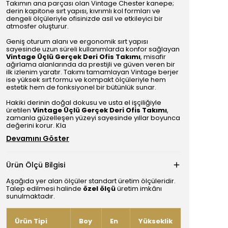
Takımın ana parçası olan Vintage Chester kanepe;
derin kapitone sırt yapısı, kıvrımlı kol formları ve
dengeli ölçüleriyle ofisinizde asil ve etkileyici bir
atmosfer oluşturur.
Geniş oturum alanı ve ergonomik sırt yapısı
sayesinde uzun süreli kullanımlarda konfor sağlayan
Vintage Üçlü Gerçek Deri Ofis Takımı
, misafir
ağırlama alanlarında da prestijli ve güven veren bir
ilk izlenim yaratır. Takımı tamamlayan Vintage berjer
ise yüksek sırt formu ve kompakt ölçüleriyle hem
estetik hem de fonksiyonel bir bütünlük sunar.
Hakiki derinin doğal dokusu ve usta el işçiliğiyle
üretilen
Vintage Üçlü Gerçek Deri Ofis Takımı
,
zamanla güzelleşen yüzeyi sayesinde yıllar boyunca
değerini korur. Kla
Devamını Göster
Ürün Ölçü Bilgisi
Aşağıda yer alan ölçüler standart üretim ölçüleridir.
Talep edilmesi halinde
özel ölçü
üretim imkânı
sunulmaktadır.
Ürün Tipi
Boy
En
Yükseklik