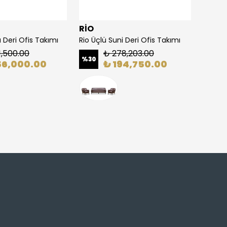
RİO
CONC
Deri Ofis Takımı
Rio Üçlü Suni Deri Ofis Takımı
Concep
1,500.00
₺ 278,203.00
%
30
%
20
56,000.00
₺ 194,750.00