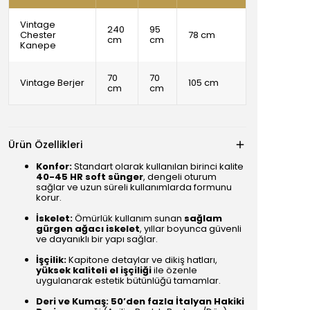
Vintage
240
95
Chester
78 cm
cm
cm
Kanepe
70
70
Vintage Berjer
105 cm
cm
cm
Ürün Özellikleri
Konfor:
Standart olarak kullanılan birinci kalite
40-45 HR soft sünger
, dengeli oturum
sağlar ve uzun süreli kullanımlarda formunu
korur.
İskelet:
Ömürlük kullanım sunan
sağlam
gürgen ağacı iskelet
, yıllar boyunca güvenli
ve dayanıklı bir yapı sağlar.
İşçilik:
Kapitone detaylar ve dikiş hatları,
yüksek kaliteli el işçiliği
ile özenle
uygulanarak estetik bütünlüğü tamamlar.
Deri ve Kumaş:
50’den fazla İtalyan Hakiki