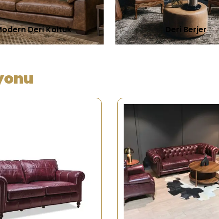
odern Deri Koltuk
Deri Berjer
iyonu