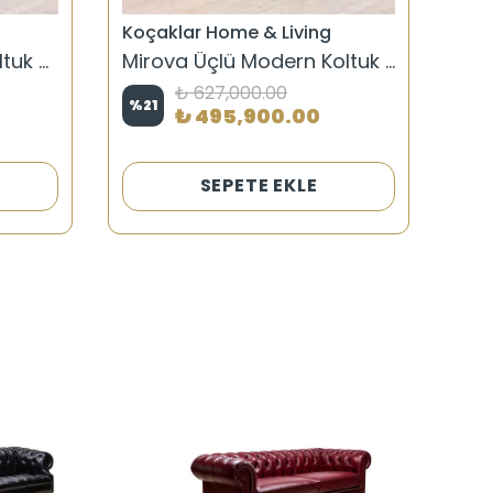
Koçaklar Home & Living
Koç
Atesa Chester Deri Koltuk Takımı
Mirova Üçlü Modern Koltuk Takımı
Clo
₺ 627,000.00
%
21
%
2
₺ 495,900.00
SEPETE EKLE