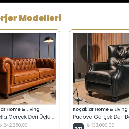
erjer Modelleri
ar Home & Living
Koçaklar Home & Living
Marbella Gerçek Deri Üçlü Chester
Padova Gerçek Deri Be
₺ 242,250.00
₺ 133,000.00
%
37