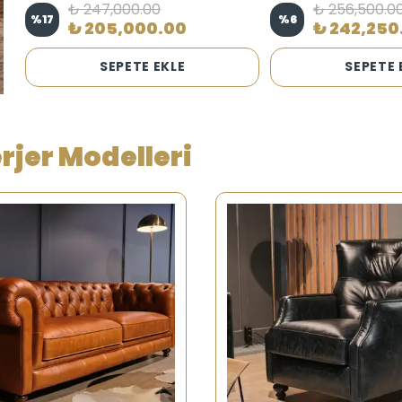
₺ 247,000.00
₺ 256,500.0
%
17
%
6
₺ 205,000.00
₺ 242,250
SEPETE EKLE
SEPETE 
erjer Modelleri