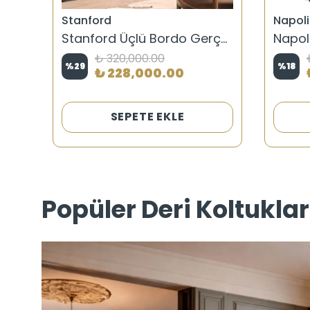
Stanford
Napoli
Padova Gerçek Deri Üçlü Chester Koltuk Takımı
Stanford Üçlü Bordo Gerçek Deri Koltuk
₺ 320,000.00
%
29
%
18
₺ 228,000.00
SEPETE EKLE
Popüler Deri Koltuklar