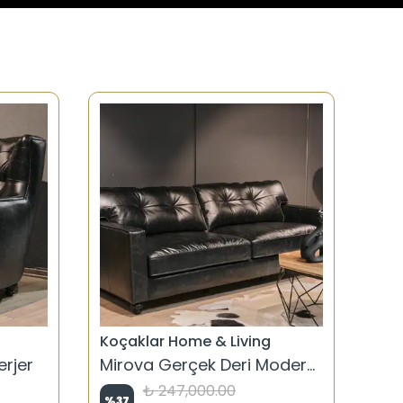
Koçaklar Home & Living
Koç
rjer
Mirova Gerçek Deri Modern Kanepe
₺ 247,000.00
%
37
%
3