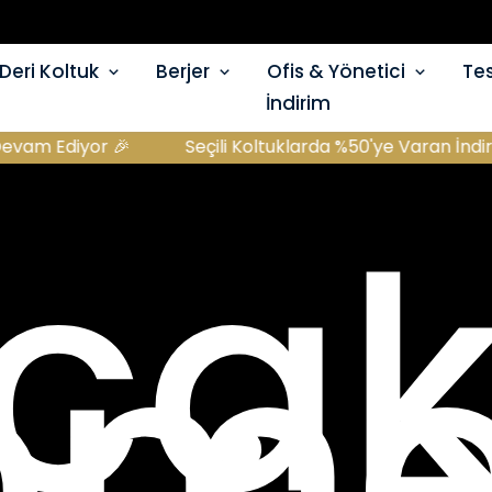
Deri Koltuk
Berjer
Ofis & Yönetici
Tes
İndirim
Seçili Koltuklarda %50'ye Varan İndirim Devam Ediyor 
çak
ome