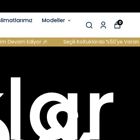
limatlarımız
Modeller
0
🎉
Seçili Koltuklarda %50'ye Varan İndirim Devam Ed
lar
 &