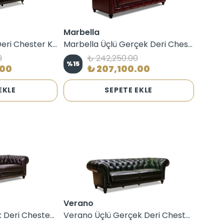
Marbella
Elips Üçlü Gerçek Deri Chester Koltuk
Marbella Üçlü Gerçek Deri Chester Koltuk
0
₺ 242,250.00
%
15
.00
₺ 207,100.00
EKLE
SEPETE EKLE
Verano
Antigo Üçlü Gerçek Deri Chester Koltuk
Verano Üçlü Gerçek Deri Chester Koltuk