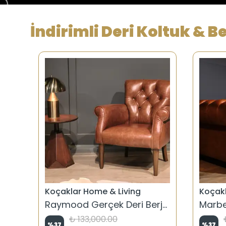
İndirimli Deri Koltuk & B
Koçaklar Home & Living
Koçakl
Vintage Siyah Gerçek Deri Chester
Raymood Gerçek Deri Berjer
₺ 133,000.00
%
37
%
37