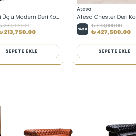
Atesa
Napoli Üçlü Modern Deri Koltuk
₺ 260,000.00
₺ 533,000.00
%
20
₺ 213,750.00
₺ 427,500.00
SEPETE EKLE
SEPETE EKLE