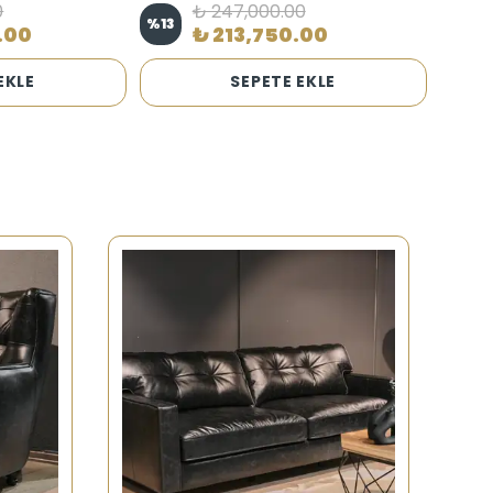
0
₺ 247,000.00
%
13
.00
₺ 213,750.00
EKLE
SEPETE EKLE