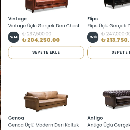
Vintage
Elips
Vintage Üçlü Gerçek Deri Chester Koltuk
₺ 237,500.00
₺ 247,000.0
%
14
%
13
₺ 204,250.00
₺ 213,750
SEPETE EKLE
SEPETE 
Genoa
Antigo
Genoa Üçlü Modern Deri Koltuk