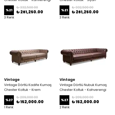
₺ 332,500.00
₺ 332,500.00
%
21
%
21
₺ 261,250.00
₺ 261,250.00
3 Renk
3 Renk
Vintage
Vintage
Vintage Dörtlü Kadife Kumaş
Vintage Dörtlü Nubuk Kumaş
Chester Koltuk - Krem
Chester Koltuk - Kahverengi
₺ 209,000.00
₺ 209,000.00
%
27
%
27
₺ 152,000.00
₺ 152,000.00
1 Renk
2 Renk