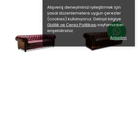
Alışveriş deneyiminizi iyileştirmek için
yasal düzenlemelere uygun çerezler
(cookies) kullanıyoruz. Detaylı bilgiye
Gizlilik ve Çerez Politikası
sayfamızdan
erişebilirsiniz.
Anladım
Vintage
Vintage
Vintage Üçlü Gerçek Deri
Vintage Üçlü Gerçek Deri
Chester Koltuk - Bordo
Chester Koltuk - Kahverengi
₺ 237,500.00
₺ 237,500.00
%
14
%
14
₺ 204,250.00
₺ 204,250.00
12 Renk
12 Renk