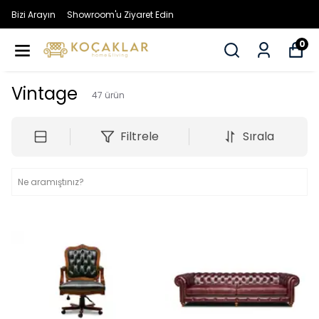
Bizi Arayın
Showroom'u Ziyaret Edin
0
Vintage
47
ürün
Filtrele
Sırala