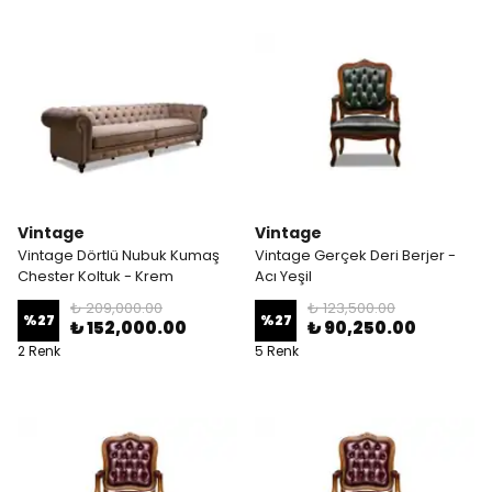
Vintage
Vintage
Vintage Dörtlü Nubuk Kumaş
Vintage Gerçek Deri Berjer -
Chester Koltuk - Krem
Acı Yeşil
₺ 209,000.00
₺ 123,500.00
%
27
%
27
₺ 152,000.00
₺ 90,250.00
2 Renk
5 Renk