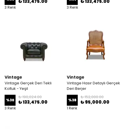
₺ 133,475.00
₺ 133,475.00
3 Renk
3 Renk
Vintage
Vintage
Vintage Gerçek Deri Tekli
Vintage Hasır Detaylı Gerçek
Koltuk - Yeşil
Deri Berjer
₺ 190,024.00
₺ 152,000.00
%
30
%
38
₺ 133,475.00
₺ 95,000.00
3 Renk
1 Renk