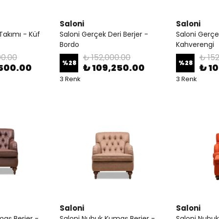
Saloni
Saloni
 Takımı - Küf
Saloni Gerçek Deri Berjer -
Saloni Gerçek
Bordo
Kahverengi
00.00
₺ 152,000.00
₺ 15
%
28
%
28
500.00
₺ 109,250.00
₺ 1
3 Renk
3 Renk
Saloni
Saloni
aş Berjer -
Saloni Nubuk Kumaş Berjer -
Saloni Nubuk