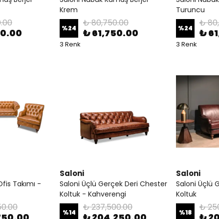
Krem
Turuncu
.00
₺ 80,750.00
₺ 80
%
24
%
24
50.00
₺ 61,750.00
₺ 6
3 Renk
3 Renk
Saloni
Saloni
Ofis Takımı -
Saloni Üçlü Gerçek Deri Chester
Saloni Üçlü 
Koltuk - Kahverengi
Koltuk
50.00
₺ 237,500.00
₺ 25
%
14
%
18
750.00
₺ 204,250.00
₺ 2