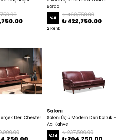
Bordo
,750.00
₺ 460,750.00
%
8
1,750.00
₺ 422,750.00
2 Renk
Saloni
Gerçek Deri Chester
Saloni Üçlü Modern Deri Koltuk -
Acı Kahve
0,000.00
₺ 237,500.00
%
14
04,250.00
₺ 204,250.00