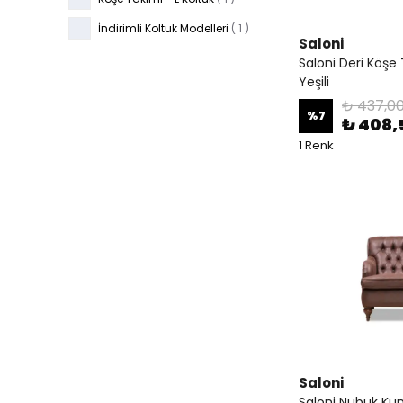
İndirimli Koltuk Modelleri
(
1
)
Saloni
Saloni Deri Köşe
Yeşili
₺ 437,0
%
7
₺ 408,
1 Renk
Saloni
Saloni Nubuk Kum