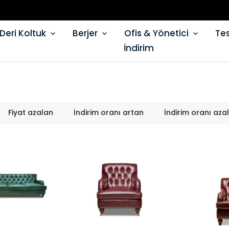
Deri Koltuk
Berjer
Ofis & Yönetici
Tes
İndirim
Fiyat azalan
İndirim oranı artan
İndirim oranı aza