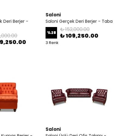
Saloni
 Deri Berjer -
Saloni Gerçek Deri Berjer - Taba
₺ 152,000.00
%
28
₺ 109,250.00
2,000.00
09,250.00
3 Renk
Saloni
 Kumaş Berjer -
Saloni Üçlü Deri Ofis Takımı -