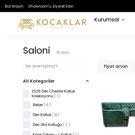
Bizi Arayın
Showroom'u Ziyaret Edin
Kurumsal
Saloni
13
ürün
Fiyat artan
Alt Kategoriler
2026 Deri Chester Koltuk
Koleksiyonu
(
1
)
Berjer
(
6
)
Deri Koltuk
(
9
)
Deri Ofis Koltuğu
(
2
)
Köşe Takımı - L Koltuk
(
1
)