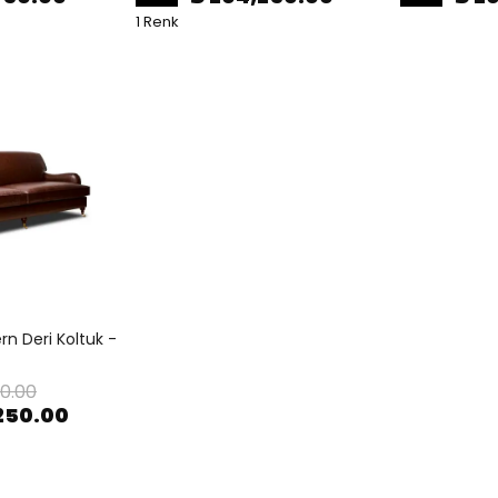
1 Renk
rn Deri Koltuk -
0.00
250.00