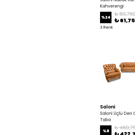
Kahverengi
₺ 80,750
%
24
₺ 61,7
3 Renk
Saloni
Saloni Üçlü Deri 
Taba
₺ 460,7
%
8
₺ 422,