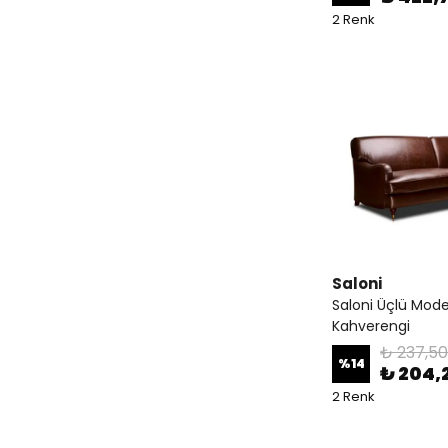
2 Renk
Saloni
Saloni Üçlü Mode
Kahverengi
₺ 237,50
%
14
₺ 204,
2 Renk