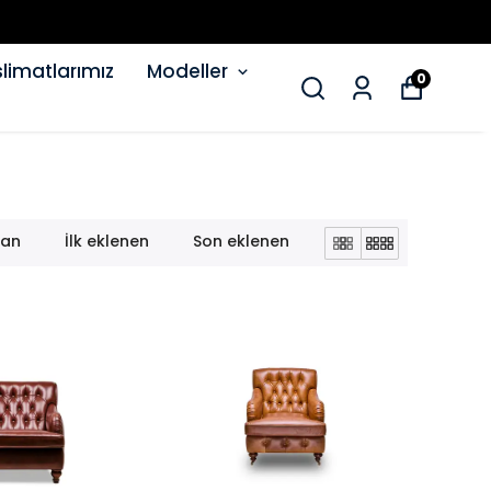
limatlarımız
Modeller
0
lan
İlk eklenen
Son eklenen