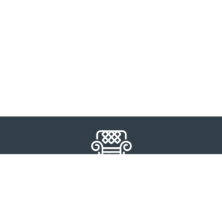
al
Hesabım
Kategor
zda
Kayıt Ol
Deri Kolt