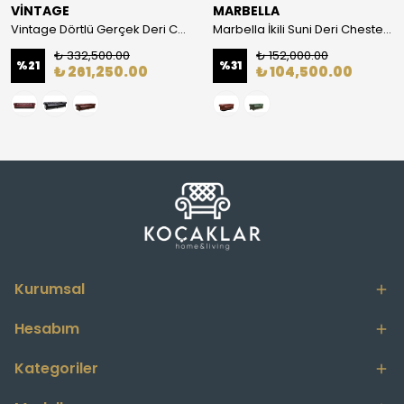
VİNTAGE
MARBELLA
Vintage Dörtlü Gerçek Deri Chester Koltuk
Marbella İkili Suni Deri Chester Koltuk
₺ 332,500.00
₺ 152,000.00
%
21
%
31
₺ 261,250.00
₺ 104,500.00
Kurumsal
Hesabım
Kategoriler