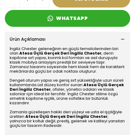
WHATSAPP
Ürün Açıklaması
İngiliz Chester geleneğinin en güçlü temsilcilerinden biri
olan
Atesa Üçlü Gerçek Deri İngiliz Chester
, derin
kapitone sırt yapısı, kıvrımlı kol formları ve asil duruşuyla
klasik mobilya anlayışını prestijli bir seviyeye taşır.
Zamansız tasarımı sayesinde hem klasik hem de karakterli
mekânlarda güçlü bir odak noktası oluşturur.
Dengeli oturum yapısı ve geniş sırt yüksekliğiyle uzun süreli
kullanımlarda üst düzey konfor sunan
Atesa Üçlü Gerçek
Deri İngiliz Chester
, ofisler, yönetici odaları ve klasik
salonlar için ideal bir tercihtir. İngiliz Chester stiline özgü
simetrik kapitone işçilik, ürüne sofistike bir bütünlük
kazandırır.
Zamanla güzelleşen hakiki deri yüzeyi ve usta el işçiliğiyle
üretilen
Atesa Üçlü Gerçek Deri İngiliz Chester
,
yalnızca bir koltuk değil; prestij, gelenek ve kaliteyi yansıtan
güçlü bir tasarım ifadesidir.