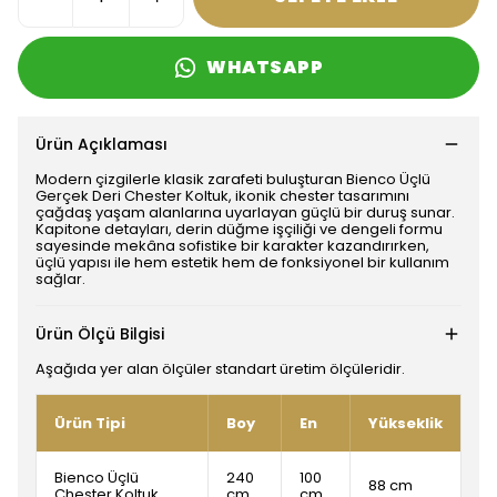
WHATSAPP
Ürün Açıklaması
Modern çizgilerle klasik zarafeti buluşturan Bienco Üçlü
Gerçek Deri Chester Koltuk, ikonik chester tasarımını
çağdaş yaşam alanlarına uyarlayan güçlü bir duruş sunar.
Kapitone detayları, derin düğme işçiliği ve dengeli formu
sayesinde mekâna sofistike bir karakter kazandırırken,
üçlü yapısı ile hem estetik hem de fonksiyonel bir kullanım
sağlar.
Ürün Ölçü Bilgisi
Aşağıda yer alan ölçüler standart üretim ölçüleridir.
Ürün Tipi
Boy
En
Yükseklik
Bienco Üçlü
240
100
88 cm
Chester Koltuk
cm
cm