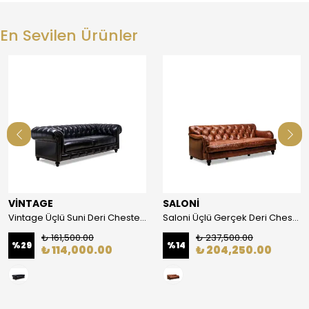
En Sevilen Ürünler
VİNTAGE
SALONİ
Vintage Üçlü Suni Deri Chester Koltuk
Saloni Üçlü Gerçek Deri Chester Koltuk
₺ 161,500.00
₺ 237,500.00
%
29
%
14
₺ 114,000.00
₺ 204,250.00