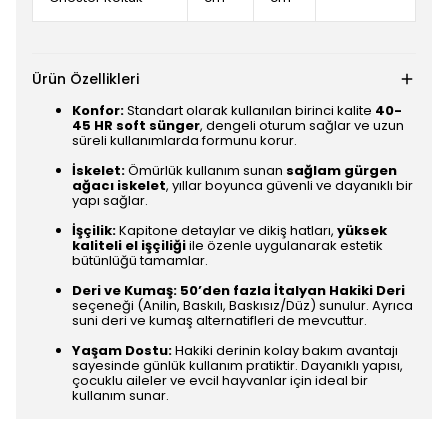
Ürün Özellikleri
Konfor:
Standart olarak kullanılan birinci kalite
40-
45 HR soft sünger
, dengeli oturum sağlar ve uzun
süreli kullanımlarda formunu korur.
İskelet:
Ömürlük kullanım sunan
sağlam gürgen
ağacı iskelet
, yıllar boyunca güvenli ve dayanıklı bir
yapı sağlar.
İşçilik:
Kapitone detaylar ve dikiş hatları,
yüksek
kaliteli el işçiliği
ile özenle uygulanarak estetik
bütünlüğü tamamlar.
Deri ve Kumaş:
50’den fazla İtalyan Hakiki Deri
seçeneği (Anilin, Baskılı, Baskısız/Düz) sunulur. Ayrıca
suni deri ve kumaş alternatifleri de mevcuttur.
Yaşam Dostu:
Hakiki derinin kolay bakım avantajı
sayesinde günlük kullanım pratiktir. Dayanıklı yapısı,
çocuklu aileler ve evcil hayvanlar için ideal bir
kullanım sunar.