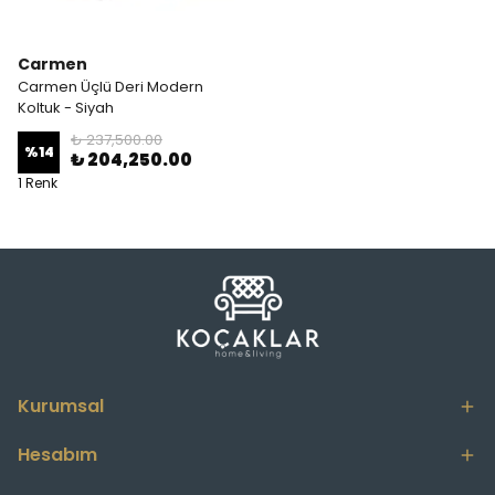
Carmen
Carmen Üçlü Deri Modern
Koltuk - Siyah
₺ 237,500.00
%
14
₺ 204,250.00
1 Renk
Kurumsal
Hesabım