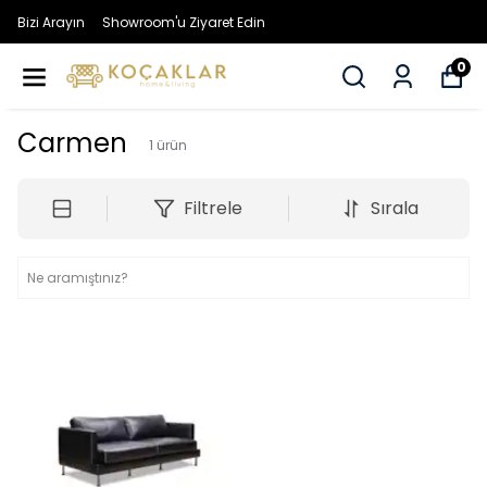
Bizi Arayın
Showroom'u Ziyaret Edin
0
Carmen
1
ürün
Filtrele
Sırala