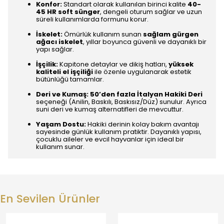
Konfor:
Standart olarak kullanılan birinci kalite
40-
45 HR soft sünger
, dengeli oturum sağlar ve uzun
süreli kullanımlarda formunu korur.
İskelet:
Ömürlük kullanım sunan
sağlam gürgen
ağacı iskelet
, yıllar boyunca güvenli ve dayanıklı bir
yapı sağlar.
İşçilik:
Kapitone detaylar ve dikiş hatları,
yüksek
kaliteli el işçiliği
ile özenle uygulanarak estetik
bütünlüğü tamamlar.
Deri ve Kumaş:
50’den fazla İtalyan Hakiki Deri
seçeneği (Anilin, Baskılı, Baskısız/Düz) sunulur. Ayrıca
suni deri ve kumaş alternatifleri de mevcuttur.
Yaşam Dostu:
Hakiki derinin kolay bakım avantajı
sayesinde günlük kullanım pratiktir. Dayanıklı yapısı,
çocuklu aileler ve evcil hayvanlar için ideal bir
kullanım sunar.
En Sevilen Ürünler