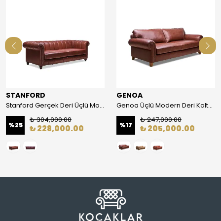
STANFORD
GENOA
Stanford Gerçek Deri Üçlü Modern Koltuk
Genoa Üçlü Modern Deri Koltuk
₺ 304,000.00
₺ 247,000.00
%
25
%
17
₺ 228,000.00
₺ 205,000.00