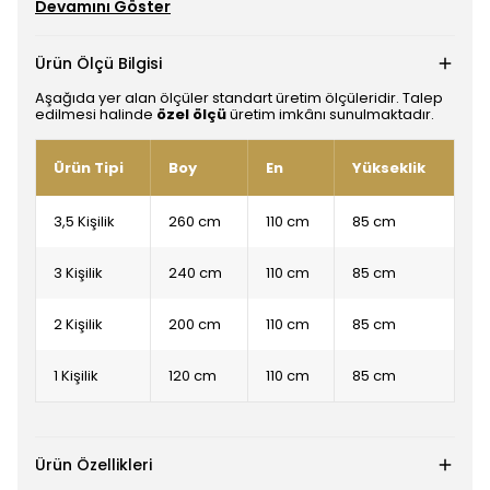
Devamını Göster
Ürün Ölçü Bilgisi
Aşağıda yer alan ölçüler standart üretim ölçüleridir. Talep
edilmesi halinde
özel ölçü
üretim imkânı sunulmaktadır.
Ürün Tipi
Boy
En
Yükseklik
3,5 Kişilik
260 cm
110 cm
85 cm
3 Kişilik
240 cm
110 cm
85 cm
2 Kişilik
200 cm
110 cm
85 cm
1 Kişilik
120 cm
110 cm
85 cm
Ürün Özellikleri