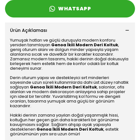
WHATSAPP
Ürün Açıklaması
Yumuşak hatları ve güçlü duruşuyla modern konforu
yeniden tanımlayan
Genoa İkili Modern Deri Koltuk
,
geniş oturum alanı ve dolgun minder yapısıyla yaşam
alanlarına sıcak ve davetkâr bir karakter kazandırır.
Zamansız modern tasarımı, hakiki derinin doğal dokusuyla
birleşerek hem estetik hem de konfor odaklı bir koltuk
deneyimi sunar.
Derin oturum yapısı ve destekleyici sırt minderleri
sayesinde uzun süreli kullanımlarda dahi üst düzey rahatlık
sağlayan
Genoa İkili Modern Deri Koltuk
, salonlar, ofis
alanları ve modern dekorasyon anlayışına sahip projeler
için ideal bir tercihtir. Yuvarlatılmış kol formu ve dengeli
oranları, tasarıma yumuşak ama güçlü bir görünüm
kazandırır.
Hakiki derinin zamana yayılan doğal yaşanmışlık hissi,
koltuğun her geçen gün daha karakterli bir görünüme
kavuşmasını sağlar. Sağlam ahşap ayak yapısıyla
desteklenen
Genoa İkili Modern Deri Koltuk
, estetik
görünümünün yanı sıra uzun ömürl