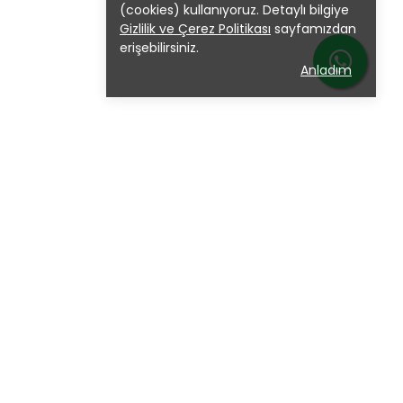
(cookies) kullanıyoruz. Detaylı bilgiye
Gizlilik ve Çerez Politikası
sayfamızdan
erişebilirsiniz.
Anladım
iler
Modeller
uk
Atesa
ster Koltuk
Elips
eri Koltuk
Genoa