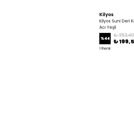
Kilyos
Kilyos Suni Deri 
Acı Yeşil
₺ 353,40
%
44
₺ 199,
1 Renk