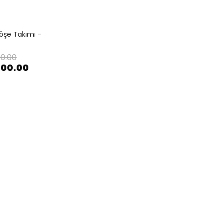
Köşe Takımı -
0.00
500.00