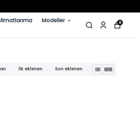
limatlarımız
Modeller
0
lan
İlk eklenen
Son eklenen