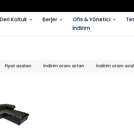
Deri Koltuk
Berjer
Ofis & Yönetici
Tes
İndirim
Fiyat azalan
İndirim oranı artan
İndirim oranı aza