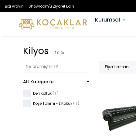
Bizi Arayın
Showroom'u Ziyaret Edin
Kurumsal
Kilyos
1
ürün
Fiyat artan
Alt Kategoriler
Deri Koltuk
(
1
)
Köşe Takımı - L Koltuk
(
1
)