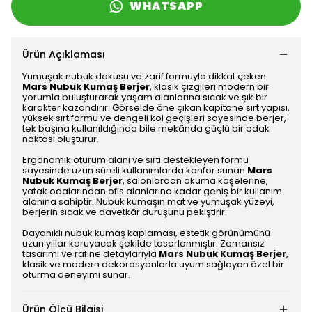
WHATSAPP
Ürün Açıklaması
Yumuşak nubuk dokusu ve zarif formuyla dikkat çeken
Mars Nubuk Kumaş Berjer
, klasik çizgileri modern bir
yorumla buluşturarak yaşam alanlarına sıcak ve şık bir
karakter kazandırır. Görselde öne çıkan kapitone sırt yapısı,
yüksek sırt formu ve dengeli kol geçişleri sayesinde berjer,
tek başına kullanıldığında bile mekânda güçlü bir odak
noktası oluşturur.
Ergonomik oturum alanı ve sırtı destekleyen formu
sayesinde uzun süreli kullanımlarda konfor sunan
Mars
Nubuk Kumaş Berjer
, salonlardan okuma köşelerine,
yatak odalarından ofis alanlarına kadar geniş bir kullanım
alanına sahiptir. Nubuk kumaşın mat ve yumuşak yüzeyi,
berjerin sıcak ve davetkâr duruşunu pekiştirir.
Dayanıklı nubuk kumaş kaplaması, estetik görünümünü
uzun yıllar koruyacak şekilde tasarlanmıştır. Zamansız
tasarımı ve rafine detaylarıyla
Mars Nubuk Kumaş Berjer
,
klasik ve modern dekorasyonlarla uyum sağlayan özel bir
oturma deneyimi sunar.
Ürün Ölçü Bilgisi