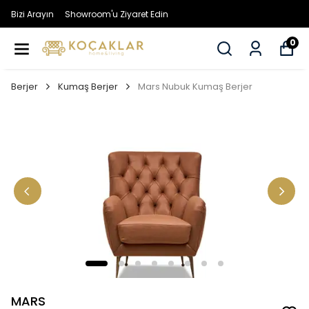
Bizi Arayın
Showroom'u Ziyaret Edin
0
Berjer
Kumaş Berjer
Mars Nubuk Kumaş Berjer
MARS