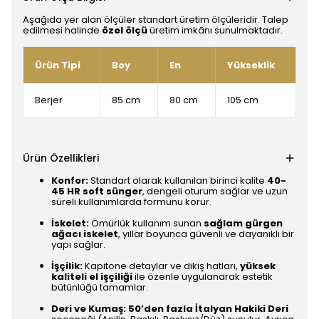
Aşağıda yer alan ölçüler standart üretim ölçüleridir. Talep
edilmesi halinde
özel ölçü
üretim imkânı sunulmaktadır.
Ürün Tipi
Boy
En
Yükseklik
Berjer
85 cm
80 cm
105 cm
Ürün Özellikleri
Konfor:
Standart olarak kullanılan birinci kalite
40-
45 HR soft sünger
, dengeli oturum sağlar ve uzun
süreli kullanımlarda formunu korur.
İskelet:
Ömürlük kullanım sunan
sağlam gürgen
ağacı iskelet
, yıllar boyunca güvenli ve dayanıklı bir
yapı sağlar.
İşçilik:
Kapitone detaylar ve dikiş hatları,
yüksek
kaliteli el işçiliği
ile özenle uygulanarak estetik
bütünlüğü tamamlar.
Deri ve Kumaş:
50’den fazla İtalyan Hakiki Deri