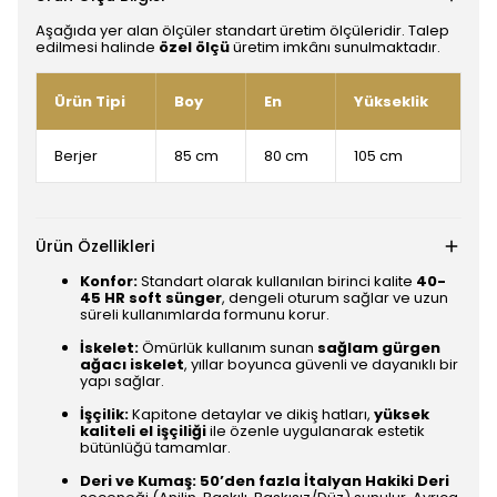
Aşağıda yer alan ölçüler standart üretim ölçüleridir. Talep
edilmesi halinde
özel ölçü
üretim imkânı sunulmaktadır.
Ürün Tipi
Boy
En
Yükseklik
Berjer
85 cm
80 cm
105 cm
Ürün Özellikleri
Konfor:
Standart olarak kullanılan birinci kalite
40-
45 HR soft sünger
, dengeli oturum sağlar ve uzun
süreli kullanımlarda formunu korur.
İskelet:
Ömürlük kullanım sunan
sağlam gürgen
ağacı iskelet
, yıllar boyunca güvenli ve dayanıklı bir
yapı sağlar.
İşçilik:
Kapitone detaylar ve dikiş hatları,
yüksek
kaliteli el işçiliği
ile özenle uygulanarak estetik
bütünlüğü tamamlar.
Deri ve Kumaş:
50’den fazla İtalyan Hakiki Deri