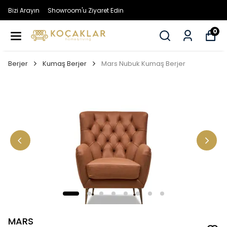
Bizi Arayın
Showroom'u Ziyaret Edin
0
Berjer
Kumaş Berjer
Mars Nubuk Kumaş Berjer
MARS