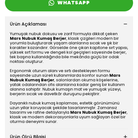
WHATSAPP
Ürün Açıklaması
Yumuşak nubuk dokusu ve zarif formuyla dikkat çeken
Mars Nubuk Kumaş Berjer
, klasik çizgileri modern bir
yorumla buluşturarak yaşam alanlarına sıcak ve şık bir
karakter kazandırır. Görselde öne çıkan kapitone sırt yapısı,
yüksek sırt formu ve dengeli kol geçişleri sayesinde berjer,
tek başına kullanıldığında bile mekânda güçlü bir odak
noktası oluşturur.
Ergonomik oturum alanı ve sırtı destekleyen formu
sayesinde uzun süreli kullanımlarda konfor sunan
Mars
Nubuk Kumaş Berjer
, salonlardan okuma köşelerine,
yatak odalarından ofis alanlarına kadar geniş bir kullanım
alanına sahiptir. Nubuk kumaşın mat ve yumuşak yüzeyi,
berjerin sıcak ve davetkâr duruşunu pekiştirir.
Dayanıklı nubuk kumaş kaplaması, estetik görünümünü
uzun yıllar koruyacak şekilde tasarlanmıştır. Zamansız
tasarımı ve rafine detaylarıyla
Mars Nubuk Kumaş Berjer
,
klasik ve modern dekorasyonlarla uyum sağlayan özel bir
oturma deneyimi sunar.
Ürün Ölçü Bilgisi