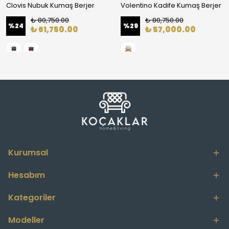
Clovis Nubuk Kumaş Berjer
Volentino Kadife Kumaş Berjer
₺ 80,750.00
₺ 80,750.00
%
24
%
29
₺ 61,750.00
₺ 57,000.00
Kurumsal
Hesabım
Kategoriler
Modeller