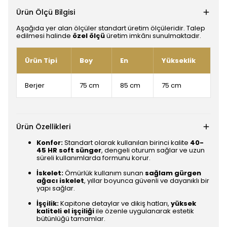
Ürün Ölçü Bilgisi
Aşağıda yer alan ölçüler standart üretim ölçüleridir. Talep
edilmesi halinde
özel ölçü
üretim imkânı sunulmaktadır.
Ürün Tipi
Boy
En
Yükseklik
Berjer
75 cm
85 cm
75 cm
Ürün Özellikleri
Konfor:
Standart olarak kullanılan birinci kalite
40-
45 HR soft sünger
, dengeli oturum sağlar ve uzun
süreli kullanımlarda formunu korur.
İskelet:
Ömürlük kullanım sunan
sağlam gürgen
ağacı iskelet
, yıllar boyunca güvenli ve dayanıklı bir
yapı sağlar.
İşçilik:
Kapitone detaylar ve dikiş hatları,
yüksek
kaliteli el işçiliği
ile özenle uygulanarak estetik
bütünlüğü tamamlar.