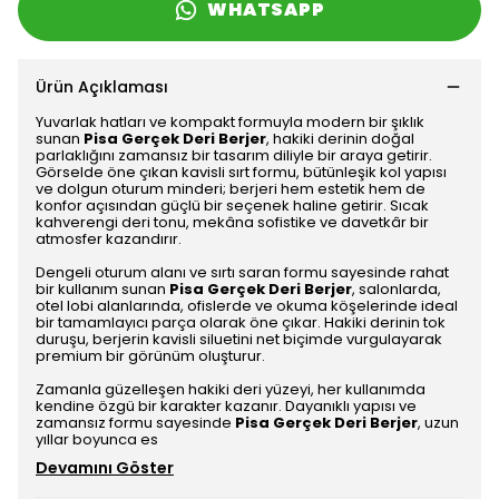
WHATSAPP
Ürün Açıklaması
Yuvarlak hatları ve kompakt formuyla modern bir şıklık
sunan
Pisa Gerçek Deri Berjer
, hakiki derinin doğal
parlaklığını zamansız bir tasarım diliyle bir araya getirir.
Görselde öne çıkan kavisli sırt formu, bütünleşik kol yapısı
ve dolgun oturum minderi; berjeri hem estetik hem de
konfor açısından güçlü bir seçenek haline getirir. Sıcak
kahverengi deri tonu, mekâna sofistike ve davetkâr bir
atmosfer kazandırır.
Dengeli oturum alanı ve sırtı saran formu sayesinde rahat
bir kullanım sunan
Pisa Gerçek Deri Berjer
, salonlarda,
otel lobi alanlarında, ofislerde ve okuma köşelerinde ideal
bir tamamlayıcı parça olarak öne çıkar. Hakiki derinin tok
duruşu, berjerin kavisli siluetini net biçimde vurgulayarak
premium bir görünüm oluşturur.
Zamanla güzelleşen hakiki deri yüzeyi, her kullanımda
kendine özgü bir karakter kazanır. Dayanıklı yapısı ve
zamansız formu sayesinde
Pisa Gerçek Deri Berjer
, uzun
yıllar boyunca es
Devamını Göster