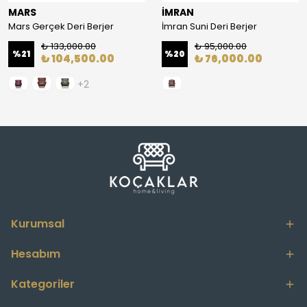
MARS
İMRAN
Mars Gerçek Deri Berjer
İmran Suni Deri Berjer
₺ 133,000.00
₺ 95,000.00
%
21
%
20
₺ 104,500.00
₺ 76,000.00
+2
Kurumsal
Hesabım
Kategoriler