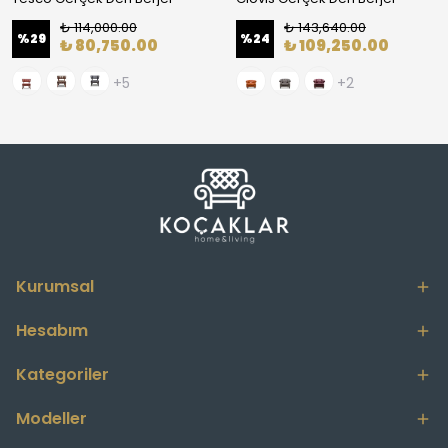
₺ 114,000.00
₺ 143,640.00
%
29
%
24
₺ 80,750.00
₺ 109,250.00
+5
+2
Kurumsal
Hesabım
Kategoriler
Modeller