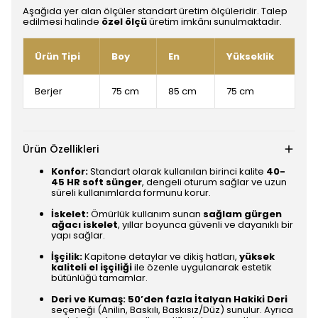
Aşağıda yer alan ölçüler standart üretim ölçüleridir. Talep
edilmesi halinde
özel ölçü
üretim imkânı sunulmaktadır.
Ürün Tipi
Boy
En
Yükseklik
Berjer
75 cm
85 cm
75 cm
Ürün Özellikleri
Konfor:
Standart olarak kullanılan birinci kalite
40-
45 HR soft sünger
, dengeli oturum sağlar ve uzun
süreli kullanımlarda formunu korur.
İskelet:
Ömürlük kullanım sunan
sağlam gürgen
ağacı iskelet
, yıllar boyunca güvenli ve dayanıklı bir
yapı sağlar.
İşçilik:
Kapitone detaylar ve dikiş hatları,
yüksek
kaliteli el işçiliği
ile özenle uygulanarak estetik
bütünlüğü tamamlar.
Deri ve Kumaş:
50’den fazla İtalyan Hakiki Deri
seçeneği (Anilin, Baskılı, Baskısız/Düz) sunulur. Ayrıca