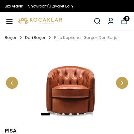
Bizi Arayın
Showroom'u Ziyaret Edin
0
Berjer
Deri Berjer
Pisa Kapitoneli Gerçek Deri Berjer
PİSA