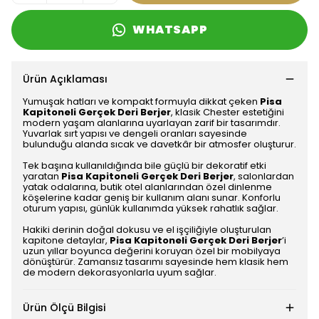
WHATSAPP
Ürün Açıklaması
Yumuşak hatları ve kompakt formuyla dikkat çeken
Pisa
Kapitoneli Gerçek Deri Berjer
, klasik Chester estetiğini
modern yaşam alanlarına uyarlayan zarif bir tasarımdır.
Yuvarlak sırt yapısı ve dengeli oranları sayesinde
bulunduğu alanda sıcak ve davetkâr bir atmosfer oluşturur.
Tek başına kullanıldığında bile güçlü bir dekoratif etki
yaratan
Pisa Kapitoneli Gerçek Deri Berjer
, salonlardan
yatak odalarına, butik otel alanlarından özel dinlenme
köşelerine kadar geniş bir kullanım alanı sunar. Konforlu
oturum yapısı, günlük kullanımda yüksek rahatlık sağlar.
Hakiki derinin doğal dokusu ve el işçiliğiyle oluşturulan
kapitone detaylar,
Pisa Kapitoneli Gerçek Deri Berjer
’i
uzun yıllar boyunca değerini koruyan özel bir mobilyaya
dönüştürür. Zamansız tasarımı sayesinde hem klasik hem
de modern dekorasyonlarla uyum sağlar.
Ürün Ölçü Bilgisi