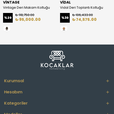
VİNTAGE
VİDAL
Vintage Deri Makam Koltuğu
Vidal Deri Toplantı Koltuğu
₺ 118,750.00
₺ 106,433.00
%
20
%
30
₺ 95,000.00
₺ 74,575.00
Kurumsal
Hesabım
Kategoriler