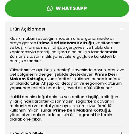
WHATSAPP
Ürün Açıklaması
Klasik makam estetiğini modern ofis ergonomisiyle bir
araya getiren
Prime Deri Makam Koltuğu
, kapitone sırt
ve başlık formu, masif ahşap çerçevesi ve hakiki deri
kaplamasıyla prestijli çalışma alanları için tasarlanmıştır.
Zamansız tasarım dili, yöneticilere güçlü ve karakterli bir
duruş kazandırır.
Yüksek sırt ve ayrı başlık desteği sayesinde boyun, omuz ve
bel bölgelerini dengeli şekilde destekleyen
Prime Deri
Makam Koltuğu
, uzun süreli ofis kullanımlarında konforu
ön planda tutar. Ahşap kol detayları ve ergonomik oturum
yapısı, hem estetik hem de işlevsel bir bütünlük sunar.
Hakiki derinin doğal dokusu ve kapitone işçiliği, koltuğun
yıllar içinde karakter kazanmasını sağlarken; dayanıklı
mekanizma ve metal yıldız ayak sistemi uzun ömürlü
kullanım imkânı sunar.
Prime Deri Makam Koltuğu
,
yönetici ve makam odaları için üst segment bir tercih
olarak öne çıkar.