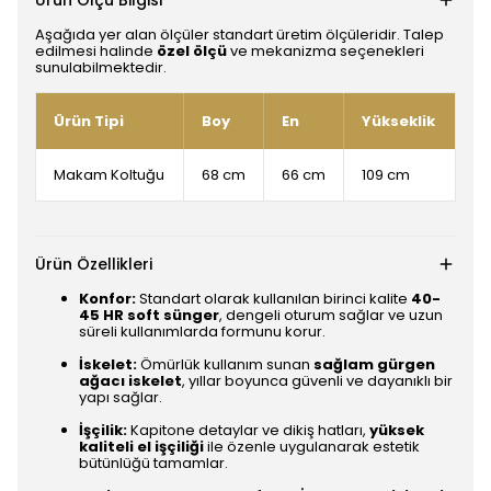
Ürün Ölçü Bilgisi
Aşağıda yer alan ölçüler standart üretim ölçüleridir. Talep
edilmesi halinde
özel ölçü
ve mekanizma seçenekleri
sunulabilmektedir.
Ürün Tipi
Boy
En
Yükseklik
Makam Koltuğu
68 cm
66 cm
109 cm
Ürün Özellikleri
Konfor:
Standart olarak kullanılan birinci kalite
40-
45 HR soft sünger
, dengeli oturum sağlar ve uzun
süreli kullanımlarda formunu korur.
İskelet:
Ömürlük kullanım sunan
sağlam gürgen
ağacı iskelet
, yıllar boyunca güvenli ve dayanıklı bir
yapı sağlar.
İşçilik:
Kapitone detaylar ve dikiş hatları,
yüksek
kaliteli el işçiliği
ile özenle uygulanarak estetik
bütünlüğü tamamlar.