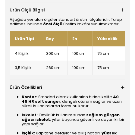
Ürün Ölçü Bilgisi
Aşağıda yer alan ölçüler standart üretim ölçüleridir. Talep
edilmesi halinde
özel ölçü
üretim imkânı sunulmaktadır.
Ürün Tipi
Boy
En
Yükseklik
4 Kişilik
300 cm
100 cm
75 cm
3,5 Kişilik
260 cm
100 cm
75 cm
Ürün Özellikleri
Konfor:
Standart olarak kullanılan birinci kalite
40-
45 HR soft sünger
, dengeli oturum sağlar ve uzun
süreli kullanımlarda formunu korur.
İskelet:
Ömürlük kullanım sunan
sağlam gürgen
ağacı iskelet
, yıllar boyunca güvenli ve dayanıklı bir
yapı sağlar.
İşçilik:
Kapitone detaylar ve dikiş hatları,
yüksek