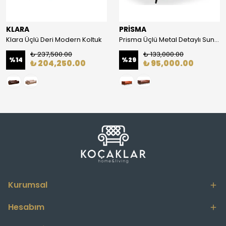
KLARA
PRİSMA
Klara Üçlü Deri Modern Koltuk
Prisma Üçlü Metal Detaylı Suni Deri Modern Koltuk
₺ 237,500.00
₺ 133,000.00
%
14
%
29
₺ 204,250.00
₺ 95,000.00
Kurumsal
Hesabım