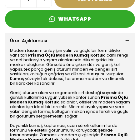
WHATSAPP
Ürün Açıklaması
Modern tasarım anlayışını yalın ve güçlü bir form diliyle
yansıtan
Prisma Üçlü Modern Kumaş Koltuk
, canlı rengi
ve net hatlarıyla yaşam alanlarında dikkat çekici bir
merkez oluşturur. Görselde öne çıkan düz ve geniş kol
yapısı, tek parça geniş oturum minderi ve dengeli sırt
yastıkları; koltuğun çağdaş ve düzenli duruşunu vurgular.
Kumaş yüzeyin tok dokusu, tasarıma modern ve dinamik
bir karakter kazandırır.
Geniş oturum alanı ve ergonomik sırt desteği sayesinde
günlük kullanıma uygun yüksek konfor sunan
Prisma Üçlü
Modern Kumaş Koltuk
, salonlar, ofisler ve modern yaşam
alanları için ideal bir tercihtir. Minimal ayak yapısı ve yere
yakın dengeli formu, koltuğun mekân içinde ferah ve güçlü
bir görünüm sergilemesini sağlar.
Dayanıklı kumaş kaplaması, uzun süreli kullanımlarda
formunu ve estetik görünümünü koruyacak şekilde
tasarlanmıştır. Zamansız modern çizgileriyle
Prisma Üçlü
Modern Kumaş Koltuk
, farklı dek