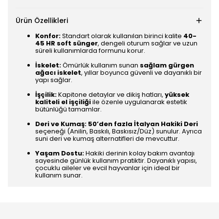
Ürün Özellikleri
Konfor:
Standart olarak kullanılan birinci kalite
40-
45 HR soft sünger
, dengeli oturum sağlar ve uzun
süreli kullanımlarda formunu korur.
İskelet:
Ömürlük kullanım sunan
sağlam gürgen
ağacı iskelet
, yıllar boyunca güvenli ve dayanıklı bir
yapı sağlar.
İşçilik:
Kapitone detaylar ve dikiş hatları,
yüksek
kaliteli el işçiliği
ile özenle uygulanarak estetik
bütünlüğü tamamlar.
Deri ve Kumaş:
50’den fazla İtalyan Hakiki Deri
seçeneği (Anilin, Baskılı, Baskısız/Düz) sunulur. Ayrıca
suni deri ve kumaş alternatifleri de mevcuttur.
Yaşam Dostu:
Hakiki derinin kolay bakım avantajı
sayesinde günlük kullanım pratiktir. Dayanıklı yapısı,
çocuklu aileler ve evcil hayvanlar için ideal bir
kullanım sunar.