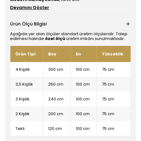
Devamını Göster
Ürün Ölçü Bilgisi
Aşağıda yer alan ölçüler standart üretim ölçüleridir. Talep
edilmesi halinde
özel ölçü
üretim imkânı sunulmaktadır.
Ürün Tipi
Boy
En
Yükseklik
4 Kişilik
300 cm
100 cm
75 cm
3,5 Kişilik
260 cm
100 cm
75 cm
3 Kişilik
240 cm
100 cm
75 cm
2 Kişilik
200 cm
100 cm
75 cm
Tekli
120 cm
100 cm
75 cm