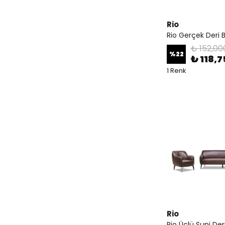
Rio
Rio Gerçek Deri 
₺ 152,00
%
22
₺ 118,
1 Renk
Rio
Rio Üçlü Suni Der