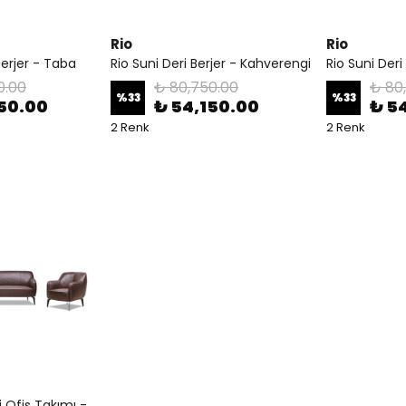
Rio
Rio
Berjer - Taba
Rio Suni Deri Berjer - Kahverengi
Rio Suni Deri
0.00
₺ 80,750.00
₺ 80
%
33
%
33
750.00
₺ 54,150.00
₺ 5
2 Renk
2 Renk
i Ofis Takımı -