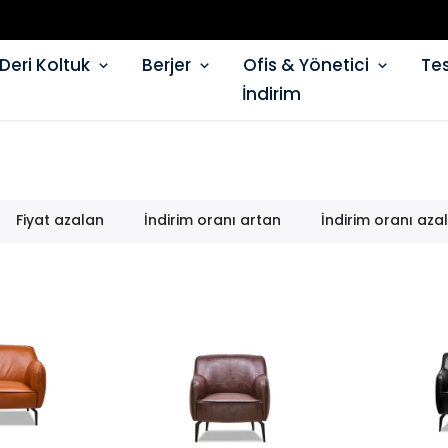
Deri Koltuk
Berjer
Ofis & Yönetici
Tes
İndirim
Fiyat azalan
İndirim oranı artan
İndirim oranı aza