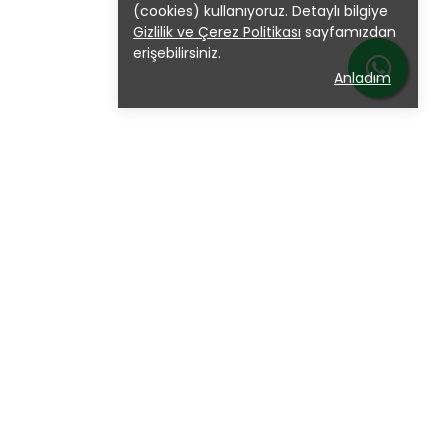
(cookies) kullanıyoruz. Detaylı bilgiye
Gizlilik ve Çerez Politikası
sayfamızdan
erişebilirsiniz.
Anladım
iler
Modeller
uk
Atesa
ster Koltuk
Elips
eri Koltuk
Genoa