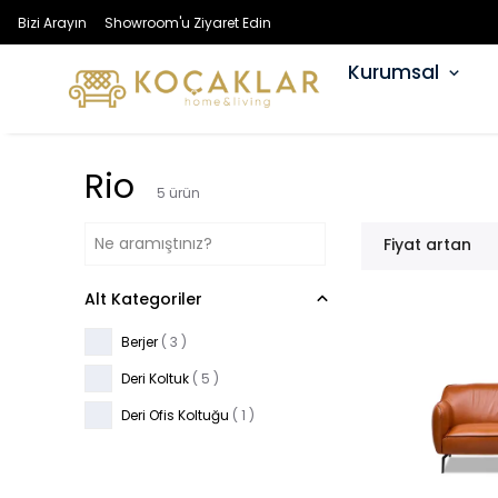
Bizi Arayın
Showroom'u Ziyaret Edin
Kurumsal
Rio
5
ürün
Fiyat artan
Alt Kategoriler
Berjer
(
3
)
Deri Koltuk
(
5
)
Deri Ofis Koltuğu
(
1
)