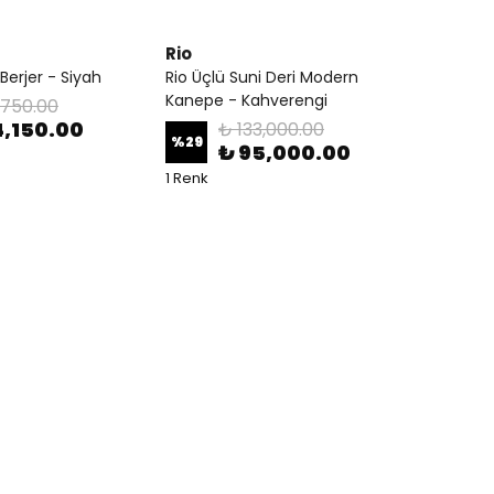
Rio
 Berjer - Siyah
Rio Üçlü Suni Deri Modern
Kanepe - Kahverengi
,750.00
4,150.00
₺ 133,000.00
%
29
₺ 95,000.00
1 Renk