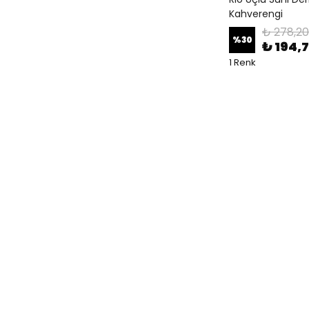
Kahverengi
₺ 278,20
%
30
₺ 194,
1 Renk