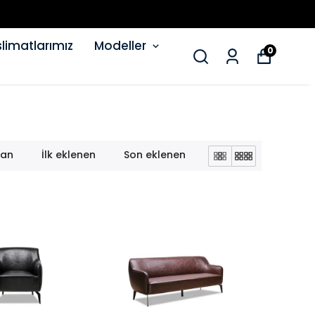
limatlarımız
Modeller
0
lan
İlk eklenen
Son eklenen