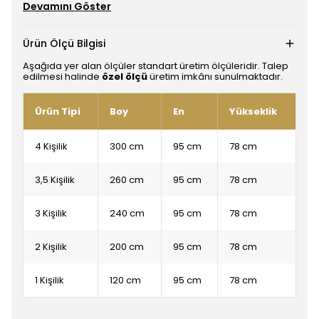
Devamını Göster
Ürün Ölçü Bilgisi
Aşağıda yer alan ölçüler standart üretim ölçüleridir. Talep
edilmesi halinde
özel ölçü
üretim imkânı sunulmaktadır.
Ürün Tipi
Boy
En
Yükseklik
4 Kişilik
300 cm
95 cm
78 cm
3,5 Kişilik
260 cm
95 cm
78 cm
3 Kişilik
240 cm
95 cm
78 cm
2 Kişilik
200 cm
95 cm
78 cm
1 Kişilik
120 cm
95 cm
78 cm