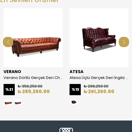
VERANO
ATESA
Verano Dörtlü Gerçek Deri Chester Koltuk
Atesa Üçlü Gerçek Deri İngiliz Chester
₺ 356,250.00
₺ 299,250.00
%
21
%
13
₺ 280,250.00
₺ 261,250.00