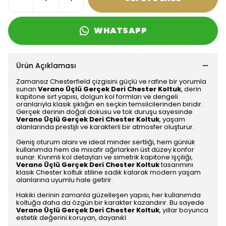
WHATSAPP
Ürün Açıklaması
Zamansız Chesterfield çizgisini güçlü ve rafine bir yorumla
sunan
Verano Üçlü Gerçek Deri Chester Koltuk
, derin
kapitone sırt yapısı, dolgun kol formları ve dengeli
oranlarıyla klasik şıklığın en seçkin temsilcilerinden biridir.
Gerçek derinin doğal dokusu ve tok duruşu sayesinde
Verano Üçlü Gerçek Deri Chester Koltuk
, yaşam
alanlarında prestijli ve karakterli bir atmosfer oluşturur.
Geniş oturum alanı ve ideal minder sertliği, hem günlük
kullanımda hem de misafir ağırlarken üst düzey konfor
sunar. Kıvrımlı kol detayları ve simetrik kapitone işçiliği,
Verano Üçlü Gerçek Deri Chester Koltuk
tasarımını
klasik Chester koltuk stiline sadık kalarak modern yaşam
alanlarına uyumlu hale getirir.
Hakiki derinin zamanla güzelleşen yapısı, her kullanımda
koltuğa daha da özgün bir karakter kazandırır. Bu sayede
Verano Üçlü Gerçek Deri Chester Koltuk
, yıllar boyunca
estetik değerini koruyan, dayanıkl