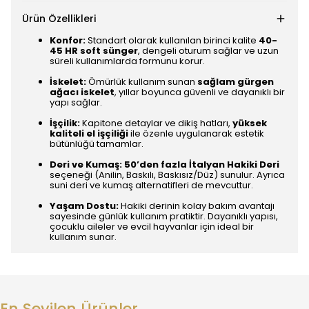
Ürün Özellikleri
Konfor:
Standart olarak kullanılan birinci kalite
40-
45 HR soft sünger
, dengeli oturum sağlar ve uzun
süreli kullanımlarda formunu korur.
İskelet:
Ömürlük kullanım sunan
sağlam gürgen
ağacı iskelet
, yıllar boyunca güvenli ve dayanıklı bir
yapı sağlar.
İşçilik:
Kapitone detaylar ve dikiş hatları,
yüksek
kaliteli el işçiliği
ile özenle uygulanarak estetik
bütünlüğü tamamlar.
Deri ve Kumaş:
50’den fazla İtalyan Hakiki Deri
seçeneği (Anilin, Baskılı, Baskısız/Düz) sunulur. Ayrıca
suni deri ve kumaş alternatifleri de mevcuttur.
Yaşam Dostu:
Hakiki derinin kolay bakım avantajı
sayesinde günlük kullanım pratiktir. Dayanıklı yapısı,
çocuklu aileler ve evcil hayvanlar için ideal bir
kullanım sunar.
En Sevilen Ürünler