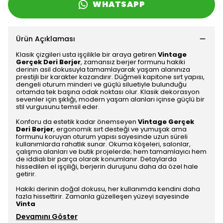
WHATSAPP
Ürün Açıklaması
Klasik çizgileri usta işçilikle bir araya getiren
Vintage
Gerçek Deri Berjer
, zamansız berjer formunu hakiki
derinin asil dokusuyla tamamlayarak yaşam alanınıza
prestijli bir karakter kazandırır. Düğmeli kapitone sırt yapısı,
dengeli oturum minderi ve güçlü siluetiyle bulunduğu
ortamda tek başına odak noktası olur. Klasik dekorasyon
sevenler için şıklığı, modern yaşam alanları içinse güçlü bir
stil vurgusunu temsil eder.
Konforu da estetik kadar önemseyen
Vintage Gerçek
Deri Berjer
, ergonomik sırt desteği ve yumuşak ama
formunu koruyan oturum yapısı sayesinde uzun süreli
kullanımlarda rahatlık sunar. Okuma köşeleri, salonlar,
çalışma alanları ve butik projelerde; hem tamamlayıcı hem
de iddialı bir parça olarak konumlanır. Detaylarda
hissedilen el işçiliği, berjerin duruşunu daha da özel hale
getirir.
Hakiki derinin doğal dokusu, her kullanımda kendini daha
fazla hissettirir. Zamanla güzelleşen yüzeyi sayesinde
Vinta
Devamını Göster