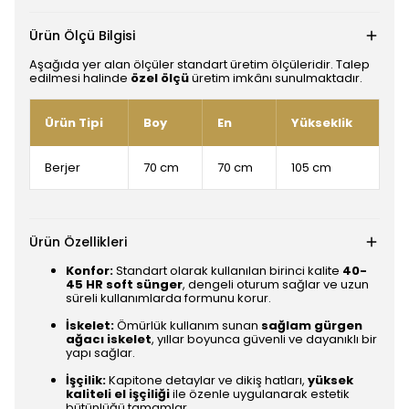
Ürün Ölçü Bilgisi
Aşağıda yer alan ölçüler standart üretim ölçüleridir. Talep
edilmesi halinde
özel ölçü
üretim imkânı sunulmaktadır.
Ürün Tipi
Boy
En
Yükseklik
Berjer
70 cm
70 cm
105 cm
Ürün Özellikleri
Konfor:
Standart olarak kullanılan birinci kalite
40-
45 HR soft sünger
, dengeli oturum sağlar ve uzun
süreli kullanımlarda formunu korur.
İskelet:
Ömürlük kullanım sunan
sağlam gürgen
ağacı iskelet
, yıllar boyunca güvenli ve dayanıklı bir
yapı sağlar.
İşçilik:
Kapitone detaylar ve dikiş hatları,
yüksek
kaliteli el işçiliği
ile özenle uygulanarak estetik
bütünlüğü tamamlar.