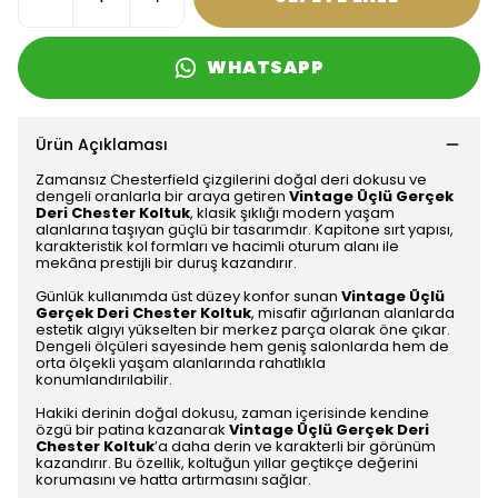
WHATSAPP
Ürün Açıklaması
Zamansız Chesterfield çizgilerini doğal deri dokusu ve
dengeli oranlarla bir araya getiren
Vintage Üçlü Gerçek
Deri Chester Koltuk
, klasik şıklığı modern yaşam
alanlarına taşıyan güçlü bir tasarımdır. Kapitone sırt yapısı,
karakteristik kol formları ve hacimli oturum alanı ile
mekâna prestijli bir duruş kazandırır.
Günlük kullanımda üst düzey konfor sunan
Vintage Üçlü
Gerçek Deri Chester Koltuk
, misafir ağırlanan alanlarda
estetik algıyı yükselten bir merkez parça olarak öne çıkar.
Dengeli ölçüleri sayesinde hem geniş salonlarda hem de
orta ölçekli yaşam alanlarında rahatlıkla
konumlandırılabilir.
Hakiki derinin doğal dokusu, zaman içerisinde kendine
özgü bir patina kazanarak
Vintage Üçlü Gerçek Deri
Chester Koltuk
’a daha derin ve karakterli bir görünüm
kazandırır. Bu özellik, koltuğun yıllar geçtikçe değerini
korumasını ve hatta artırmasını sağlar.