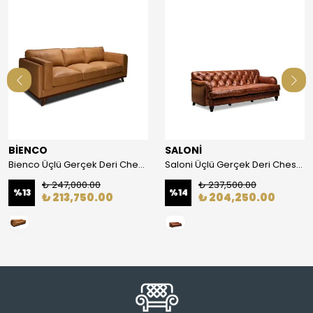
BİENCO
SALONİ
Bienco Üçlü Gerçek Deri Chester Koltuk
Saloni Üçlü Gerçek Deri Chester Koltuk
₺ 247,000.00
₺ 237,500.00
%
13
%
14
₺ 213,750.00
₺ 204,250.00