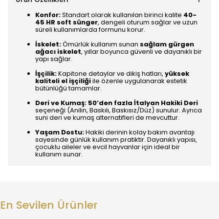
Konfor:
Standart olarak kullanılan birinci kalite
40-
45 HR soft sünger
, dengeli oturum sağlar ve uzun
süreli kullanımlarda formunu korur.
İskelet:
Ömürlük kullanım sunan
sağlam gürgen
ağacı iskelet
, yıllar boyunca güvenli ve dayanıklı bir
yapı sağlar.
İşçilik:
Kapitone detaylar ve dikiş hatları,
yüksek
kaliteli el işçiliği
ile özenle uygulanarak estetik
bütünlüğü tamamlar.
Deri ve Kumaş:
50’den fazla İtalyan Hakiki Deri
seçeneği (Anilin, Baskılı, Baskısız/Düz) sunulur. Ayrıca
suni deri ve kumaş alternatifleri de mevcuttur.
Yaşam Dostu:
Hakiki derinin kolay bakım avantajı
sayesinde günlük kullanım pratiktir. Dayanıklı yapısı,
çocuklu aileler ve evcil hayvanlar için ideal bir
kullanım sunar.
En Sevilen Ürünler