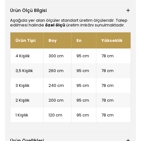
Ürün Ölçü Bilgisi
Aşağıda yer alan ölçüler standart üretim ölçüleridir. Talep
edilmesi halinde
özel ölçü
üretim imkânı sunulmaktadır.
Ürün Tipi
Boy
En
Yükseklik
4 Kişilik
300 cm
95 cm
78 cm
3,5 Kişilik
260 cm
95 cm
78 cm
3 Kişilik
240 cm
95 cm
78 cm
2 Kişilik
200 cm
95 cm
78 cm
1 Kişilik
120 cm
95 cm
78 cm
Ürün Özellikleri