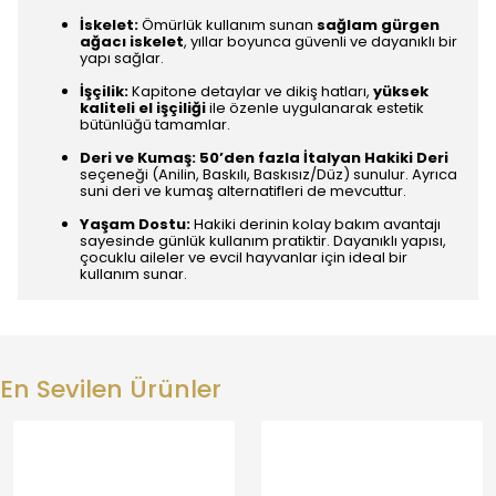
İskelet:
Ömürlük kullanım sunan
sağlam gürgen
ağacı iskelet
, yıllar boyunca güvenli ve dayanıklı bir
yapı sağlar.
İşçilik:
Kapitone detaylar ve dikiş hatları,
yüksek
kaliteli el işçiliği
ile özenle uygulanarak estetik
bütünlüğü tamamlar.
Deri ve Kumaş:
50’den fazla İtalyan Hakiki Deri
seçeneği (Anilin, Baskılı, Baskısız/Düz) sunulur. Ayrıca
suni deri ve kumaş alternatifleri de mevcuttur.
Yaşam Dostu:
Hakiki derinin kolay bakım avantajı
sayesinde günlük kullanım pratiktir. Dayanıklı yapısı,
çocuklu aileler ve evcil hayvanlar için ideal bir
kullanım sunar.
En Sevilen Ürünler