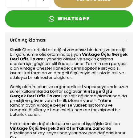
WHATSAPP
Ürün Açıklaması
Klasik Chesterfield estetiğini zamansız bir duruş ve prestijli
bir görünümle ofis ortamına taşıyan
Vintage Üçlü Gerçek
Deri Ofis Takımı
, yönetici ofisleri ve seçkin çalışma
alanları için güçlü bir stil ifadesi sunar. Takımın ana parçası
olan Vintage Chester kanepe; derin kapitone sırt yapısı,
kıvrımlı kol formları ve dengeli ölçüleriyle ofisinizde asil ve
etkileyici bir atmosfer oluşturur.
Geniş oturum alanı ve ergonomik sırt yapısı sayesinde uzun
süreli kullanımlarda konfor sağlayan
Vintage Üçlü
Gerçek Deri Ofis Takımı
, misafir ağırlama alanlarında da
prestijli ve güven veren bir ilk izlenim yaratır. Takımı
tamamlayan Vintage berjer ise yüksek sırt formu ve
kompakt ölçüleriyle hem estetik hem de fonksiyonel bir
bütünlük sunar.
Hakiki derinin doğal dokusu ve usta el işçiliğiyle üretilen
Vintage Üçlü Gerçek Deri Ofis Takımı
, zamanla
güzelleşen yüzeyi sayesinde yıllar boyunca değerini korur.
Kla