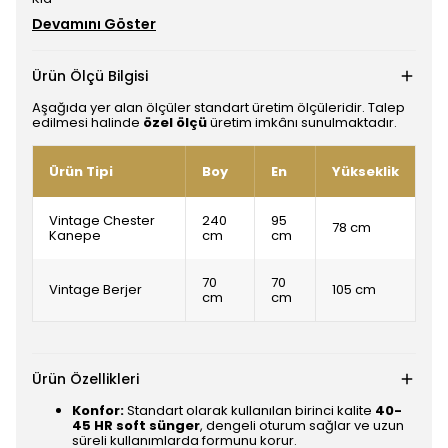
Devamını Göster
Ürün Ölçü Bilgisi
Aşağıda yer alan ölçüler standart üretim ölçüleridir. Talep
edilmesi halinde
özel ölçü
üretim imkânı sunulmaktadır.
Ürün Tipi
Boy
En
Yükseklik
Vintage Chester
240
95
78 cm
Kanepe
cm
cm
70
70
Vintage Berjer
105 cm
cm
cm
Ürün Özellikleri
Konfor:
Standart olarak kullanılan birinci kalite
40-
45 HR soft sünger
, dengeli oturum sağlar ve uzun
süreli kullanımlarda formunu korur.