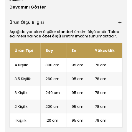
Devamını Göster
Ürün Ölçü Bilgisi
Aşağıda yer alan ölçüler standart üretim ölçüleridir. Talep
edilmesi halinde
özel ölçü
üretim imkânı sunulmaktadır.
Ürün Tipi
Boy
En
Yükseklik
4 Kişilik
300 cm
95 cm
78 cm
3,5 Kişilik
260 cm
95 cm
78 cm
3 Kişilik
240 cm
95 cm
78 cm
2 Kişilik
200 cm
95 cm
78 cm
1 Kişilik
120 cm
95 cm
78 cm