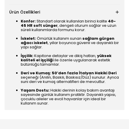
Ürün Özellikleri
Konfor:
Standart olarak kullanılan birinci kalite
40-
45 HR soft sünger
, dengeli oturum sağlar ve uzun
süreli kullanımlarda formunu korur.
İskelet:
Ömürlük kullanım sunan
sağlam gürgen
ağacı iskelet
, yıllar boyunca güvenli ve dayanıklı bir
yapı sağlar.
İşçilik:
Kapitone detaylar ve dikiş hatları,
yüksek
kaliteli el işçiliği
ile özenle uygulanarak estetik
bütünlüğü tamamlar.
Deri ve Kumaş:
50’den fazla İtalyan Hakiki Deri
seçeneği (Anilin, Baskılı, Baskısız/Düz) sunulur. Ayrıca
suni deri ve kumaş alternatifleri de mevcuttur.
Yaşam Dostu:
Hakiki derinin kolay bakım avantajı
sayesinde günlük kullanım pratiktir. Dayanıklı yapısı,
çocuklu aileler ve evcil hayvanlar için ideal bir
kullanım sunar.