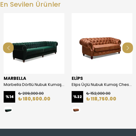
En Sevilen Ürünler
MARBELLA
ELİPS
Marbella Dörtlü Nubuk Kumaş Chester Koltuk
Elips Üçlü Nubuk Kumaş Chester Koltuk
₺ 209,000.00
₺ 152,000.00
%
14
%
22
₺ 180,500.00
₺ 118,750.00