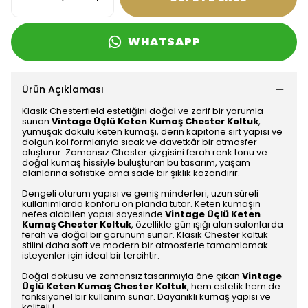
WHATSAPP
Ürün Açıklaması
Klasik Chesterfield estetiğini doğal ve zarif bir yorumla
sunan
Vintage Üçlü Keten Kumaş Chester Koltuk
,
yumuşak dokulu keten kumaşı, derin kapitone sırt yapısı ve
dolgun kol formlarıyla sıcak ve davetkâr bir atmosfer
oluşturur. Zamansız Chester çizgisini ferah renk tonu ve
doğal kumaş hissiyle buluşturan bu tasarım, yaşam
alanlarına sofistike ama sade bir şıklık kazandırır.
Dengeli oturum yapısı ve geniş minderleri, uzun süreli
kullanımlarda konforu ön planda tutar. Keten kumaşın
nefes alabilen yapısı sayesinde
Vintage Üçlü Keten
Kumaş Chester Koltuk
, özellikle gün ışığı alan salonlarda
ferah ve doğal bir görünüm sunar. Klasik Chester koltuk
stilini daha soft ve modern bir atmosferle tamamlamak
isteyenler için ideal bir tercihtir.
Doğal dokusu ve zamansız tasarımıyla öne çıkan
Vintage
Üçlü Keten Kumaş Chester Koltuk
, hem estetik hem de
fonksiyonel bir kullanım sunar. Dayanıklı kumaş yapısı ve
kaliteli i