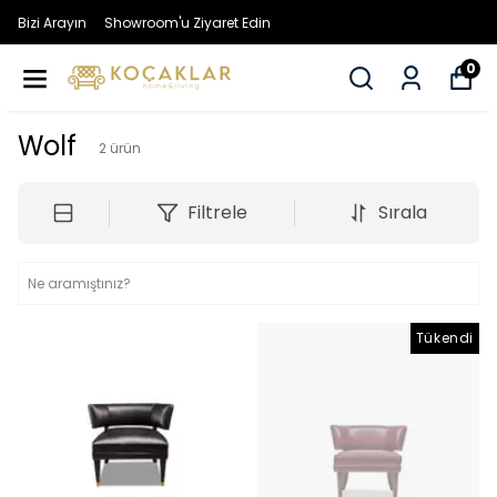
Bizi Arayın
Showroom'u Ziyaret Edin
0
Wolf
2
ürün
Filtrele
Sırala
Tükendi