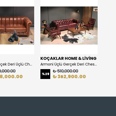
D
KOÇAKLAR HOME & LİVİNG
SALO
Stanford Gerçek Deri Üçlü Chester Koltuk
Armoni Üçlü Gerçek Deri Chester Koltuk Takımı
0,000.00
₺ 510,000.00
%
29
%
18
28,000.00
₺ 362,900.00