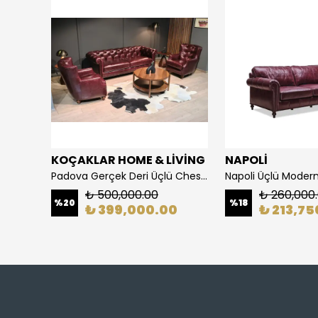
İVİNG
KOÇAKLAR HOME & LİVİNG
NAPOLİ
Padova Gerçek Deri Üçlü Chester Koltuk Takımı
Napoli Üçlü Modern
₺ 500,000.00
₺ 260,000
%
20
%
18
0
₺ 399,000.00
₺ 213,75