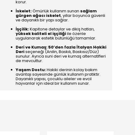
korur.
İskelet:
Ömürlük kullanım sunan
sağlam
gürgen ağacı iskelet
, yıllar boyunca güvenli
ve dayanıklı bir yapı sağlar.
İşçilik:
Kapitone detaylar ve dikiş hatları,
yüksek kaliteli el işçiliği
ile özenle
uygulanarak estetik bütünlüğü tamamlar.
Deri ve Kumaş:
50’den fazla İtalyan Hakiki
Deri
seçeneği (Anilin, Baskılı, Baskısız/Düz)
sunulur. Ayrıca suni deri ve kumaş alternatifleri
de mevcuttur.
Yaşam Dostu:
Hakiki derinin kolay bakım
avantajı sayesinde günlük kullanım pratiktir.
Dayanıklı yapısı, çocuklu aileler ve evcil
hayvanlar için ideal bir kullanım sunar.