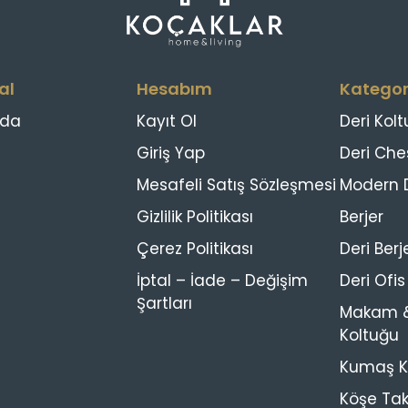
al
Hesabım
Kategor
zda
Kayıt Ol
Deri Kolt
Giriş Yap
Deri Che
Mesafeli Satış Sözleşmesi
Modern D
Gizlilik Politikası
Berjer
Çerez Politikası
Deri Berj
İptal – İade – Değişim
Deri Ofi
Şartları
Makam &
Koltuğu
Kumaş Ko
Köşe Tak