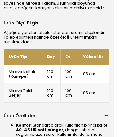
sayesinde
Mirova Takım
, uzun yıllar boyunca
estetik değerini koruyan kalıcı bir mobilya tercihidir.
Ürün Ölçü Bilgisi
Aşağıda yer alan ölçüler standart üretim ölçüleridir.
Talep edilmesi halinde
özel ölçü
üretim imkânı
sunulmaktadır.
Ürün Tipi
Boy
En
Yükseklik
Mirova Koltuk
180
100
85 cm
(Kanepe)
cm
cm
Mirova Tekli
100
100
85 cm
Berjer
cm
cm
Ürün Özellikleri
Konfor:
Standart olarak kullanılan birinci kalite
40-45 HR soft sünger
, dengeli oturum
sağlar ve uzun süreli kullanımlarda formunu