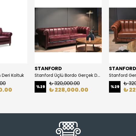
STANFORD
STANFOR
 Deri Koltuk
Stanford Üçlü Bordo Gerçek Deri Koltuk
.00
₺ 320,000.00
₺ 32
%
29
%
29
0.00
₺ 228,000.00
₺ 2