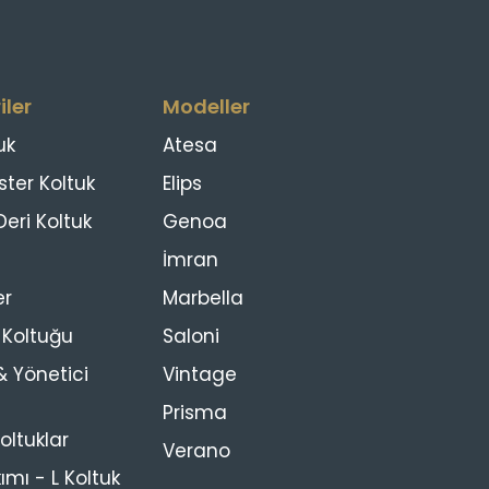
iler
Modeller
uk
Atesa
ster Koltuk
Elips
eri Koltuk
Genoa
İmran
er
Marbella
s Koltuğu
Saloni
 Yönetici
Vintage
Prisma
ltuklar
Verano
ımı - L Koltuk