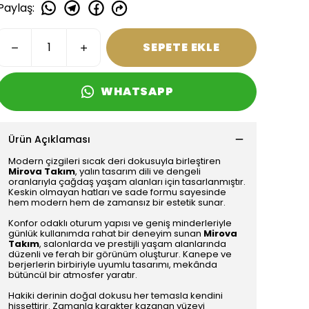
Paylaş
:
SEPETE EKLE
WHATSAPP
Ürün Açıklaması
Modern çizgileri sıcak deri dokusuyla birleştiren
Mirova Takım
, yalın tasarım dili ve dengeli
oranlarıyla çağdaş yaşam alanları için tasarlanmıştır.
Keskin olmayan hatları ve sade formu sayesinde
hem modern hem de zamansız bir estetik sunar.
Konfor odaklı oturum yapısı ve geniş minderleriyle
günlük kullanımda rahat bir deneyim sunan
Mirova
Takım
, salonlarda ve prestijli yaşam alanlarında
düzenli ve ferah bir görünüm oluşturur. Kanepe ve
berjerlerin birbiriyle uyumlu tasarımı, mekânda
bütüncül bir atmosfer yaratır.
Hakiki derinin doğal dokusu her temasla kendini
hissettirir. Zamanla karakter kazanan yüzeyi