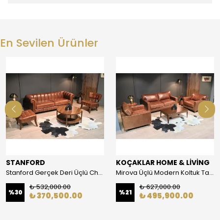
En Sevilen Ürünler
STANFORD
KOÇAKLAR HOME & LİVİNG
Stanford Gerçek Deri Üçlü Chester Takımı
Mirova Üçlü Modern Koltuk Takımı
₺ 532,000.00
₺ 627,000.00
%
30
%
21
₺ 370,500.00
₺ 495,900.00