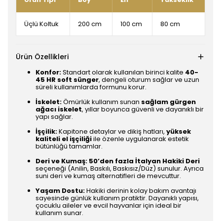
Üçlü Koltuk
200 cm
100 cm
80 cm
Ürün Özellikleri
Konfor:
Standart olarak kullanılan birinci kalite
40-
45 HR soft sünger
, dengeli oturum sağlar ve uzun
süreli kullanımlarda formunu korur.
İskelet:
Ömürlük kullanım sunan
sağlam gürgen
ağacı iskelet
, yıllar boyunca güvenli ve dayanıklı bir
yapı sağlar.
İşçilik:
Kapitone detaylar ve dikiş hatları,
yüksek
kaliteli el işçiliği
ile özenle uygulanarak estetik
bütünlüğü tamamlar.
Deri ve Kumaş:
50’den fazla İtalyan Hakiki Deri
seçeneği (Anilin, Baskılı, Baskısız/Düz) sunulur. Ayrıca
suni deri ve kumaş alternatifleri de mevcuttur.
Yaşam Dostu:
Hakiki derinin kolay bakım avantajı
sayesinde günlük kullanım pratiktir. Dayanıklı yapısı,
çocuklu aileler ve evcil hayvanlar için ideal bir
kullanım sunar.