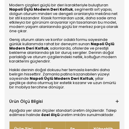
Modern çizgileri güçlü bir deri karakteriyle buluşturan
Napoli Üçlü Modern Deri Koltuk
, segmentli sırt yapısı,
dolgun oturum minderi ve dengeli oranlarıyla mekâna net
bir stil kazandırır. Klasik formlardan uzak, daha sade ama
etkileyici bir görünüm arayanlar için tasarlanan bu model,
modern yaşam alanlarında güçlü bir merkez parça olarak
öne çıkar.
Geniş oturum alanı ve konfor odaklı formu sayesinde
günlük kullanımda rahat bir deneyim sunan
Napoli Üçlü
Modern Deri Koltuk
, salonlarda, ofislerde ve prestijli
bekleme alanlarında şık bir duruş sergiler. Derinin doğal
parlaklığı ve oturum çizgilerindeki netlik, koltuğun modern
karakterini güçlendirir.
Hakiki derinin doğal dokusu her temasla kendini daha
belirgin hissettirir. Zamanla patina kazanabilen yüzeyi
sayesinde
Napoli Üçlü Modern Deri Koltuk
, yıllar
geçtikçe daha oturmuş bir estetik kazanır ve uzun ömürlü
bir mobilya tercihine dönüşür.
Ürün Ölçü Bilgisi
Aşağıda yer alan ölçüler standart üretim ölçüleridir. Talep
edilmesi halinde
özel ölçü
üretim imkânı sunulmaktadır.
Ürün Tipi
Boy
En
Yükseklik