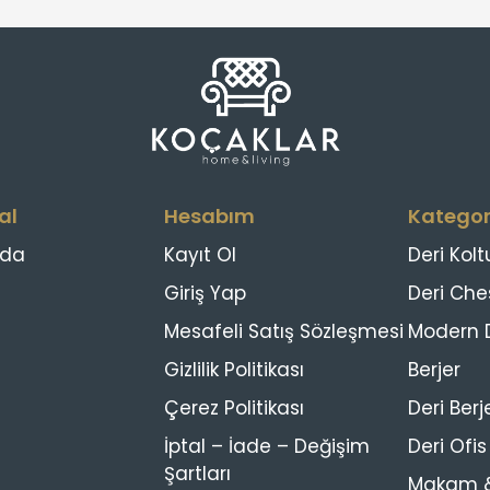
al
Hesabım
Kategor
zda
Kayıt Ol
Deri Kolt
Giriş Yap
Deri Che
Mesafeli Satış Sözleşmesi
Modern D
Gizlilik Politikası
Berjer
Çerez Politikası
Deri Berj
İptal – İade – Değişim
Deri Ofi
Şartları
Makam &