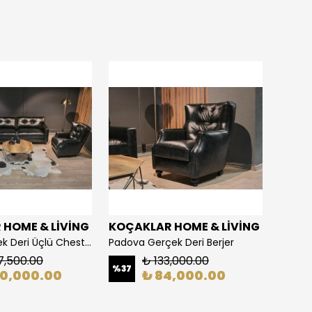
HOME & LİVİNG
KOÇAKLAR HOME & LİVİNG
KOÇA
Mirova Gerçek Deri Üçlü Chester Koltuk Takımı
Padova Gerçek Deri Berjer
Vintag
7,500.00
₺ 133,000.00
%
37
%
36
70,000.00
₺ 84,000.00