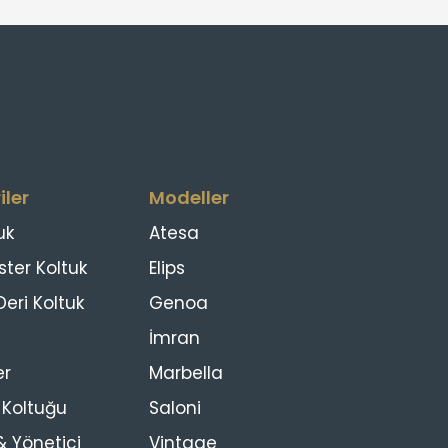
iler
Modeller
uk
Atesa
ster Koltuk
Elips
eri Koltuk
Genoa
İmran
er
Marbella
s Koltuğu
Saloni
 Yönetici
Vintage