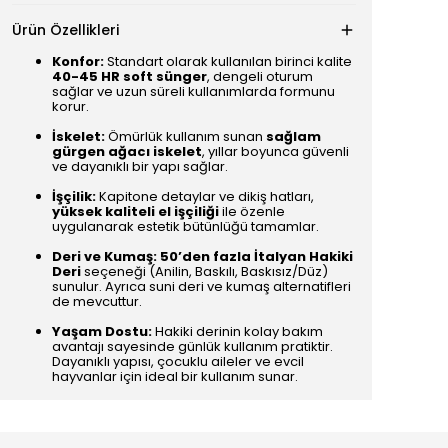
Ürün Özellikleri
Konfor:
Standart olarak kullanılan birinci kalite
40-45 HR soft sünger
, dengeli oturum
sağlar ve uzun süreli kullanımlarda formunu
korur.
İskelet:
Ömürlük kullanım sunan
sağlam
gürgen ağacı iskelet
, yıllar boyunca güvenli
ve dayanıklı bir yapı sağlar.
İşçilik:
Kapitone detaylar ve dikiş hatları,
yüksek kaliteli el işçiliği
ile özenle
uygulanarak estetik bütünlüğü tamamlar.
Deri ve Kumaş:
50’den fazla İtalyan Hakiki
Deri
seçeneği (Anilin, Baskılı, Baskısız/Düz)
sunulur. Ayrıca suni deri ve kumaş alternatifleri
de mevcuttur.
Yaşam Dostu:
Hakiki derinin kolay bakım
avantajı sayesinde günlük kullanım pratiktir.
Dayanıklı yapısı, çocuklu aileler ve evcil
hayvanlar için ideal bir kullanım sunar.