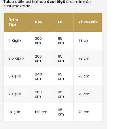
Talep edilmesi halinde
özel ölçü
üretim imkânı
sunulmaktadır.
Ürün
Boy
En
Yükseklik
Tipi
300
95
4 Kişilik
78 cm
cm
cm
260
95
3,5 Kişilik
78 cm
cm
cm
240
95
3 Kişilik
78 cm
cm
cm
200
95
2 Kişilik
78 cm
cm
cm
95
1 Kişilik
120 cm
78 cm
cm