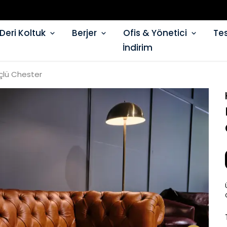
Deri Koltuk
Berjer
Ofis & Yönetici
Tes
İndirim
çlü Chester