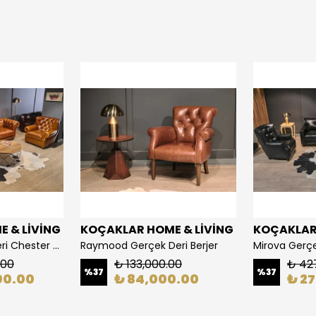
 & LİVİNG
KOÇAKLAR HOME & LİVİNG
KOÇAKLAR 
Monaco Gerçek Deri Chester Takımı
Raymood Gerçek Deri Berjer
.00
₺ 133,000.00
₺ 42
%
37
%
37
00.00
₺ 84,000.00
₺ 2