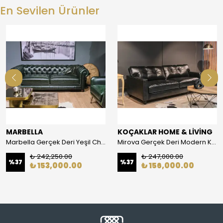
En Sevilen Ürünler
MARBELLA
KOÇAKLAR HOME & LİVİNG
Marbella Gerçek Deri Yeşil Chester
Mirova Gerçek Deri Modern Kanepe
₺ 242,250.00
₺ 247,000.00
%
37
%
37
₺ 153,000.00
₺ 156,000.00