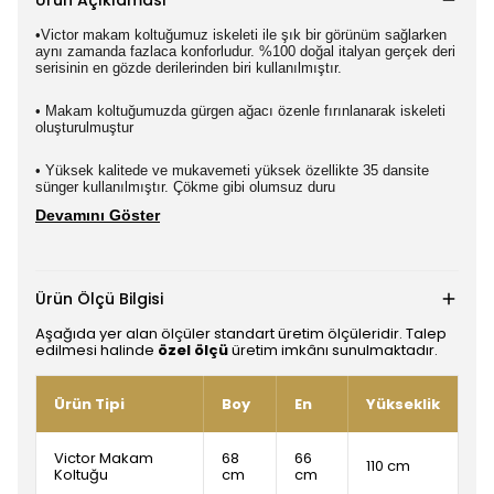
Ürün Açıklaması
•Victor makam koltuğumuz iskeleti ile şık bir görünüm sağlarken
aynı zamanda fazlaca konforludur. %100 doğal italyan gerçek deri
serisinin en gözde derilerinden biri kullanılmıştır.
• Makam koltuğumuzda gürgen ağacı özenle fırınlanarak iskeleti
oluşturulmuştur
• Yüksek kalitede ve mukavemeti yüksek özellikte 35 dansite
sünger kullanılmıştır. Çökme gibi olumsuz duru
Devamını Göster
Ürün Ölçü Bilgisi
Aşağıda yer alan ölçüler standart üretim ölçüleridir. Talep
edilmesi halinde
özel ölçü
üretim imkânı sunulmaktadır.
Ürün Tipi
Boy
En
Yükseklik
Victor Makam
68
66
110 cm
Koltuğu
cm
cm