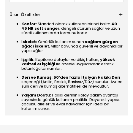
Ürün Özellikleri
Konfor:
Standart olarak kullanılan birinci kalite
40-
45 HR soft sünger
, dengeli oturum sağlar ve uzun
süreli kullanımlarda formunu korur.
İskelet:
Ömürlük kullanım sunan
sağlam gürgen
ağacı iskelet
, yıllar boyunca güvenli ve dayanıklı bir
yapı sağlar.
İşçilik:
Kapitone detaylar ve dikiş hatları,
yüksek
kaliteli el işçiliği
ile özenle uygulanarak estetik
bütünlüğü tamamlar.
Deri ve Kumaş:
50’den fazla İtalyan Hakiki Deri
seçeneği (Anilin, Baskılı, Baskısız/Düz) sunulur. Ayrıca
suni deri ve kumaş alternatifleri de mevcuttur.
Yaşam Dostu:
Hakiki derinin kolay bakım avantajı
sayesinde günlük kullanım pratiktir. Dayanıklı yapısı,
çocuklu aileler ve evcil hayvanlar için ideal bir
kullanım sunar.