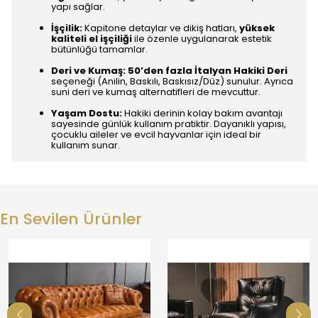
yapı sağlar.
İşçilik:
Kapitone detaylar ve dikiş hatları,
yüksek
kaliteli el işçiliği
ile özenle uygulanarak estetik
bütünlüğü tamamlar.
Deri ve Kumaş:
50’den fazla İtalyan Hakiki Deri
seçeneği (Anilin, Baskılı, Baskısız/Düz) sunulur. Ayrıca
suni deri ve kumaş alternatifleri de mevcuttur.
Yaşam Dostu:
Hakiki derinin kolay bakım avantajı
sayesinde günlük kullanım pratiktir. Dayanıklı yapısı,
çocuklu aileler ve evcil hayvanlar için ideal bir
kullanım sunar.
En Sevilen Ürünler