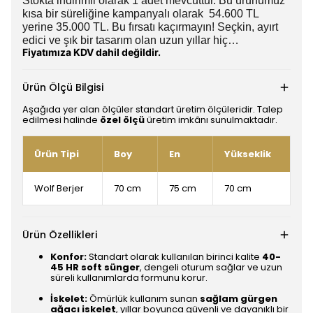
Stokta indirimli olarak 1 adet mevcuttur. Bu ürünümüz
kısa bir süreliğine kampanyalı olarak 54.600 TL
yerine 35.000 TL. Bu fırsatı kaçırmayın! Seçkin, ayırt
edici ve şık bir tasarım olan uzun yıllar hiç…
Fiyatımıza KDV dahil değildir.
Ürün Ölçü Bilgisi
Aşağıda yer alan ölçüler standart üretim ölçüleridir. Talep
edilmesi halinde
özel ölçü
üretim imkânı sunulmaktadır.
Ürün Tipi
Boy
En
Yükseklik
Wolf Berjer
70 cm
75 cm
70 cm
Ürün Özellikleri
Konfor:
Standart olarak kullanılan birinci kalite
40-
45 HR soft sünger
, dengeli oturum sağlar ve uzun
süreli kullanımlarda formunu korur.
İskelet:
Ömürlük kullanım sunan
sağlam gürgen
ağacı iskelet
, yıllar boyunca güvenli ve dayanıklı bir