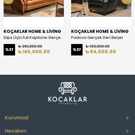
KOÇAKLAR HOME & LİVİNG
KOÇAKLAR HOME & LİVİNG
Elips Üçlü Full Kapitone Gerçek Deri Chester Koltuk
Padova Gerçek Deri Berjer
₺ 261,250.00
₺ 133,000.00
%
37
%
37
₺ 165,000.00
₺ 84,000.00
Kurumsal
Hesabım