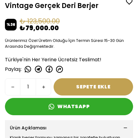
Vintage Gerçek Deri Berjer
₺ 123,500.00
%
36
₺ 79,000.00
Ürünlerimiz Özel Üretim Olduğu İçin Termin Süresi 15-30 Gün
Arasında Değişmektedir.
Türkiye'nin Her Yerine Ücretsiz Teslimat!
Paylaş
:
SEPETE EKLE
WHATSAPP
Ürün Açıklaması
Klasik berjer formunu zamansız bir zarafetle buluşturan