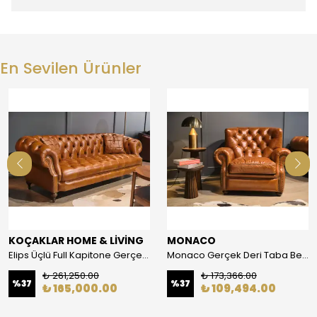
En Sevilen Ürünler
KOÇAKLAR HOME & LİVİNG
MONACO
Elips Üçlü Full Kapitone Gerçek Deri Chester Koltuk
Monaco Gerçek Deri Taba Berjer
₺ 261,250.00
₺ 173,366.00
%
37
%
37
₺ 165,000.00
₺ 109,494.00