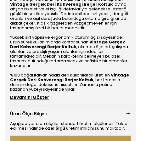
Vintage Gerçek Deri Kahverengi Berjer Koltuk
, oymalı
ahşap iskeleti ve el işçiliği detaylarıyla geleneksel estetiği
güçlü bir şekilde yansıtır. Derin kapitone sırt yapısı, dengeli
oranları ve asil duruşuyla bulunduğu ortama girdiği anda
dikkat çeker. Klasik çizgilerden vazgeçmeyenler için
tasarlanmış özel bir berjer modelidir.
Yüksek sırt yapısı ve ergonomik oturum açısı sayesinde
uzun süreli kullanımlarda konfor sunan
Vintage Gerçek
Deri Kahverengi Berjer Koltuk
, okuma köşeleri, çalışma
alanları ve prestijli yaşam alanları için ideal bir
tamamlayıcıdır. Mekânın karakterini belirleyen bu özel
tasarım, bulunduğu ortama sıcak ve sofistike bir atmosfer
kazandırır.
%100 doğal İtalyan hakiki deri kullanılarak üretilen
Vintage
Gerçek Deri Kahverengi Berjer Koltuk
, her temasla
derinin doğal dokusunu hissettirir. Zamanla patina
kazanan yüzeyi sayesinde yıllar
Devamını Göster
Ürün Ölçü Bilgisi
Aşağıda yer alan ölçüler standart üretim ölçüleridir. Talep
edilmesi halinde
özel ölçü
üretim imkânı sunulmaktadır.