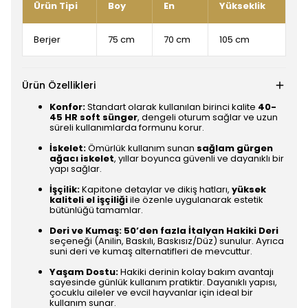
Ürün Tipi
Boy
En
Yükseklik
Berjer
75 cm
70 cm
105 cm
Ürün Özellikleri
Konfor:
Standart olarak kullanılan birinci kalite
40-
45 HR soft sünger
, dengeli oturum sağlar ve uzun
süreli kullanımlarda formunu korur.
İskelet:
Ömürlük kullanım sunan
sağlam gürgen
ağacı iskelet
, yıllar boyunca güvenli ve dayanıklı bir
yapı sağlar.
İşçilik:
Kapitone detaylar ve dikiş hatları,
yüksek
kaliteli el işçiliği
ile özenle uygulanarak estetik
bütünlüğü tamamlar.
Deri ve Kumaş:
50’den fazla İtalyan Hakiki Deri
seçeneği (Anilin, Baskılı, Baskısız/Düz) sunulur. Ayrıca
suni deri ve kumaş alternatifleri de mevcuttur.
Yaşam Dostu:
Hakiki derinin kolay bakım avantajı
sayesinde günlük kullanım pratiktir. Dayanıklı yapısı,
çocuklu aileler ve evcil hayvanlar için ideal bir
kullanım sunar.